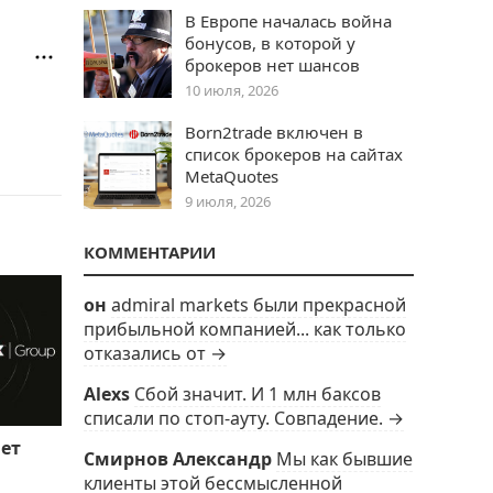
В Европе началась война
бонусов, в которой у
брокеров нет шансов
10 июля, 2026
Born2trade включен в
список брокеров на сайтах
MetaQuotes
9 июля, 2026
КОММЕНТАРИИ
он
admiral markets были прекрасной
прибыльной компанией... как только
отказались от →
Alexs
Сбой значит. И 1 млн баксов
списали по стоп-ауту. Совпадение. →
ает
Смирнов Александр
Мы как бывшие
клиенты этой бессмысленной