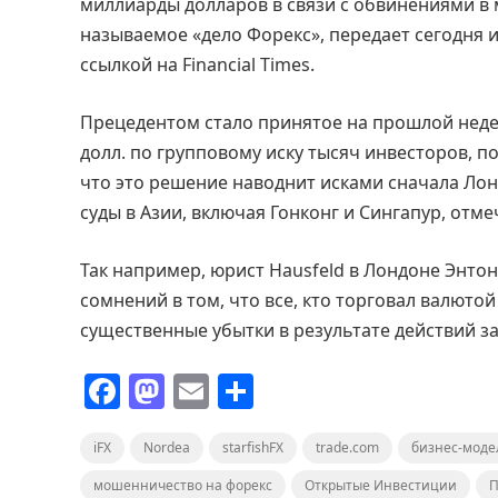
миллиарды долларов в связи с обвинениями в
называемое «дело Форекс», передает сегодня
ссылкой на Financial Times.
Прецедентом стало принятое на прошлой неде
долл. по групповому иску тысяч инвесторов, п
что это решение наводнит исками сначала Лон
суды в Азии, включая Гонконг и Сингапур, отме
Так например, юрист Hausfeld в Лондоне Энтон
сомнений в том, что все, кто торговал валюто
существенные убытки в результате действий з
F
M
E
О
a
a
m
т
iFX
c
Nordea
st
ai
starfishFX
п
trade.com
бизнес-моде
e
o
l
р
мошенничество на форекс
Открытые Инвестиции
П