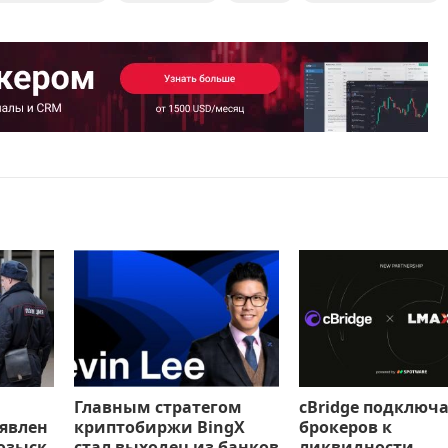
Главным стратегом
cBridge подключ
ъявлен
криптобиржи BingX
брокеров к
озыск
стал выходец из банков
ликвидности