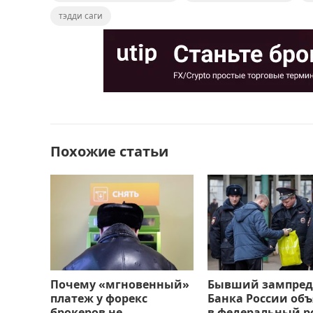
b
d
а
тэдди саги
o
o
в
o
n
и
k
т
ь
Похожие статьи
Почему «мгновенный»
Бывший зампред
платеж у форекс
Банка России об
брокеров не
в федеральный р