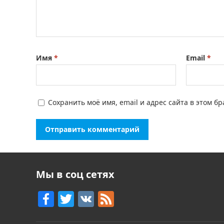
Имя
*
Email
*
Сохранить моё имя, email и адрес сайта в этом 
Мы в соц сетях
F
T
V
F
a
w
K
e