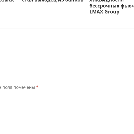
бессрочных фью
LMAX Group
е поля помечены
*