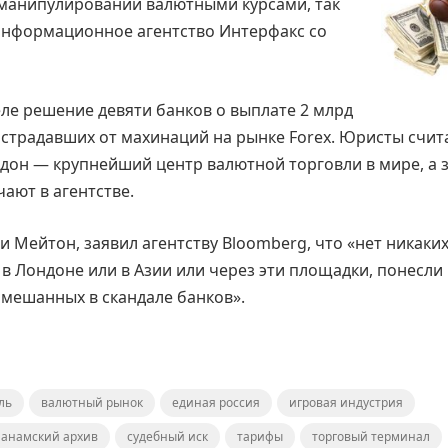
 манипулировании валютными курсами, так
 информационное агентство Интерфакс со
ле решение девяти банков о выплате 2 млрд
острадавших от махинаций на рынке Forex. Юристы счит
дон — крупнейший центр валютной торговли в мире, а 
чают в агентстве.
и Мейтон, заявил агентству Bloomberg, что «нет никаки
й в Лондоне или в Азии или через эти площадки, понесли
амешанных в скандале банков».
ль
валютный рынок
единая россия
игровая индустрия
анамский архив
судебный иск
тарифы
торговый терминал