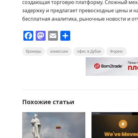
создающая торговую платформу. Сложный мех
задержку и предлагает превосходные цены и н
бесплатная аналитика, рыночные новости и отч
F
M
E
О
a
a
m
т
брокеры
c
st
комиссии
ai
п
офис в Дубае
Форекс
e
o
l
р
b
d
а
o
o
в
o
n
и
Похожие статьи
k
т
ь