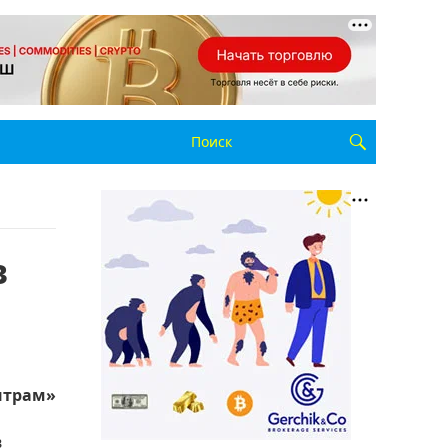
в
нтрам»
в