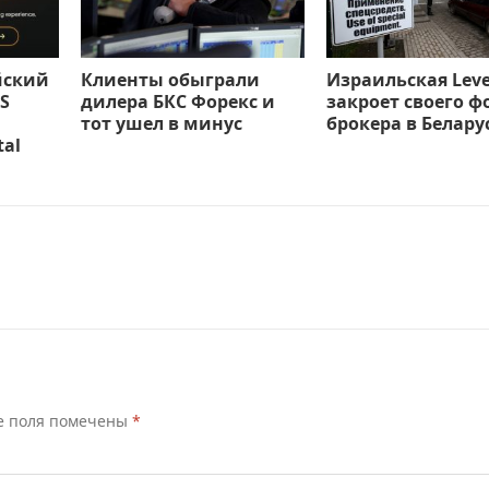
йский
Клиенты обыграли
Израильская Leve
S
дилера БКС Форекс и
закроет своего ф
тот ушел в минус
брокера в Белару
tal
е поля помечены
*