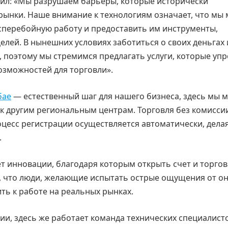
тил: «Мы разрушаем барьеры, которые исторически
рынки. Наше внимание к технологиям означает, что мы
перебойную работу и предоставить им инструменты,
лей. В нынешних условиях заботиться о своих деньгах 
, поэтому мы стремимся предлагать услуги, которые у
озможностей для торговли».
бае
— естественный шаг для нашего бизнеса, здесь мы 
 к другим региональным центрам. Торговля без комисси
роцесс регистрации осуществляется автоматически, дела
.
ет инновации, благодаря которым открыть счет и торго
, что люди, желающие испытать острые ощущения от он
ть к работе на реальных рынках.
и, здесь же работает команда технических специалисто