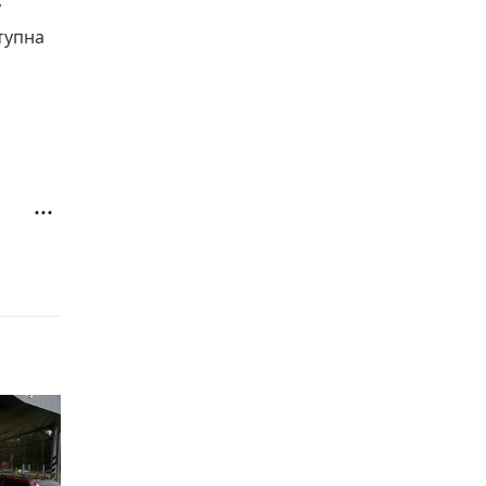
у
тупна