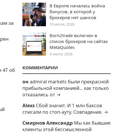
В Европе началась война
бонусов, в которой у
брокеров нет шансов
кам за
10 июля, 2026
Born2trade включен в
ерен
список брокеров на сайтах
MetaQuotes
9 июля, 2026
КОММЕНТАРИИ
 4T об
он
admiral markets были прекрасной
прибыльной компанией... как только
отказались от →
Alexs
Сбой значит. И 1 млн баксов
ый
списали по стоп-ауту. Совпадение. →
Смирнов Александр
Мы как бывшие
клиенты этой бессмысленной