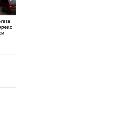
rate
орекс
си