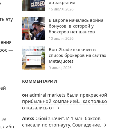
до закрытия
м
16 июля, 2026
ь эту
В Европе началась война
бонусов, в которой у
брокеров нет шансов
10 июля, 2026
шения
Born2trade включен в
прос —
список брокеров на сайтах
MetaQuotes
9 июля, 2026
КОММЕНТАРИИ
оей
он
admiral markets были прекрасной
прибыльной компанией... как только
отказались от →
Alexs
Сбой значит. И 1 млн баксов
 за
списали по стоп-ауту. Совпадение. →
, либо