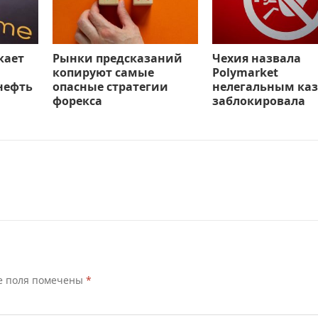
кает
Рынки предсказаний
Чехия назвала
копируют самые
Polymarket
нефть
опасные стратегии
нелегальным каз
форекса
заблокировала
е поля помечены
*