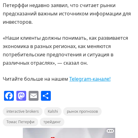
Петерффи недавно заявил, что считает рынки
предсказаний важным источником информации для
инвесторов.
«Наши клиенты должны понимать, как развивается
экономика в разных регионах, как меняются
потребительские предпочтения и ситуация в
различных отраслях», — сказал он.
Читайте больше на нашем
Telegram-канале!
F
M
E
О
a
a
m
т
interactive brokers
c
st
ai
Kalshi
п
рынок прогнозов
e
o
l
р
Томас Петерфи
трейдинг
b
d
а