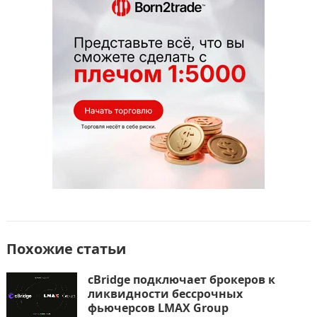
o
o
в
o
n
и
k
т
ь
Похожие статьи
cBridge подключает брокеров к
ликвидности бессрочных
фьючерсов LMAX Group