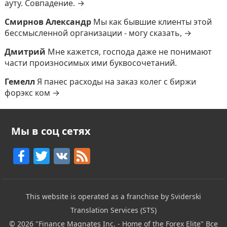
ауту. Совпадение. →
Смирнов Александр
Мы как бывшие клиенты этой
бессмысленной организации - могу сказать, →
Дмитрий
Мне кажется, господа даже не понимают
части произносимых ими буквосочетаний.
Гемелл
Я панес расходы на заказ колег с биржи
форэкс ком →
Мы в соц сетях
F
T
V
F
a
w
K
e
c
itt
e
This website is operated as a franchise by Sviderski
e
er
d
Translation Services (STS)
b
© 2026
"Finance Magnates Inc. - Home of the Forex Elite"
Все