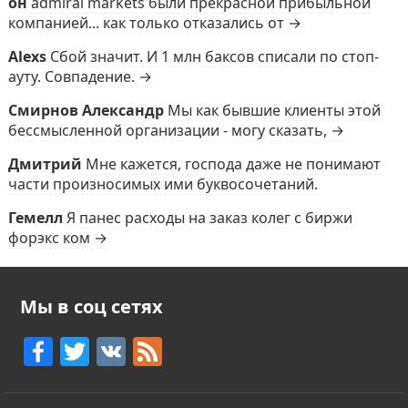
он
admiral markets были прекрасной прибыльной
компанией... как только отказались от →
Alexs
Сбой значит. И 1 млн баксов списали по стоп-
ауту. Совпадение. →
Смирнов Александр
Мы как бывшие клиенты этой
бессмысленной организации - могу сказать, →
Дмитрий
Мне кажется, господа даже не понимают
части произносимых ими буквосочетаний.
Гемелл
Я панес расходы на заказ колег с биржи
форэкс ком →
Мы в соц сетях
F
T
V
F
a
w
K
e