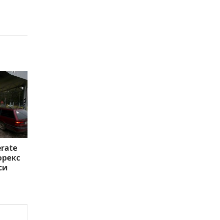
rate
орекс
си