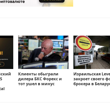
йский
Клиенты обыграли
Израильская Leve
S
дилера БКС Форекс и
закроет своего ф
тот ушел в минус
брокера в Белару
tal