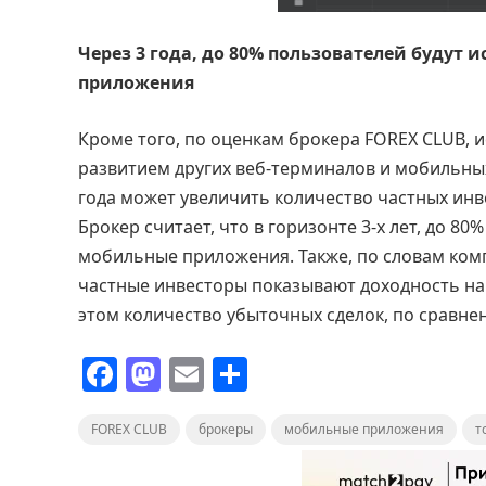
Через 3 года, до 80% пользователей будут
приложения
Кроме того, по оценкам брокера FOREX CLUB, и
развитием других веб-терминалов и мобильных
года может увеличить количество частных инве
Брокер считает, что в горизонте 3-х лет, до 8
мобильные приложения. Также, по словам комп
частные инвесторы показывают доходность на 
этом количество убыточных сделок, по сравне
F
M
E
О
a
a
m
т
FOREX CLUB
c
st
брокеры
ai
п
мобильные приложения
т
e
o
l
р