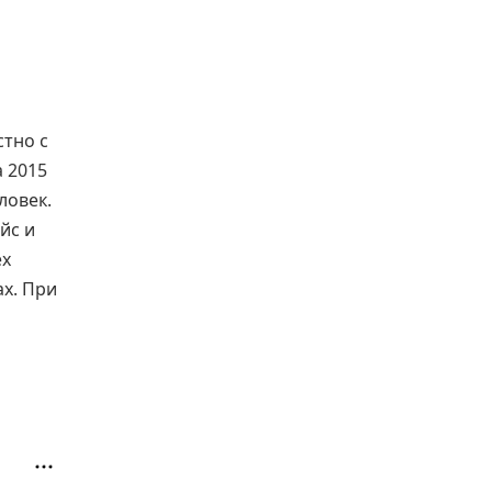
стно с
 2015
ловек.
йс и
ex
х. При