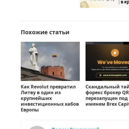
b
d
а
o
o
в
o
n
и
Похожие статьи
k
т
ь
Как Revolut превратил
Скандальный та
Литву в один из
форекс брокер QR
крупнейших
перезапущен под
инвестиционных хабов
именем Brex Capi
Европы