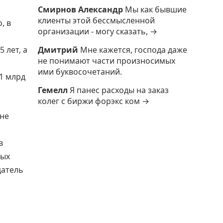
Смирнов Александр
Мы как бывшие
клиенты этой бессмысленной
, в
организации - могу сказать, →
Дмитрий
Мне кажется, господа даже
 лет, а
не понимают части произносимых
ими буквосочетаний.
1 млрд
Гемелл
Я панес расходы на заказ
колег с биржи форэкс ком →
 не
в
ных
датель