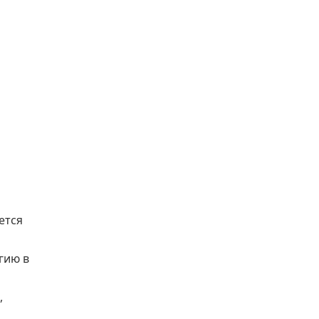
ется
гию в
,