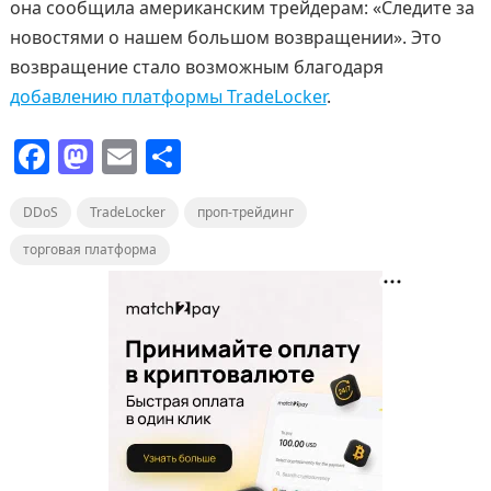
она сообщила американским трейдерам: «Следите за
новостями о нашем большом возвращении». Это
возвращение стало возможным благодаря
добавлению платформы TradeLocker
.
F
M
E
О
a
a
m
т
DDoS
c
TradeLocker
st
ai
п
проп-трейдинг
e
o
l
р
торговая платформа
b
d
а
o
o
в
o
n
и
k
т
ь