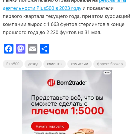
деятельности Plus500 в 2023 году
и показатели
первого квартала текущего года, при этом курс акций
компании вырос с 1 663 фунтов стерлингов в конце
прошлого года до 2 220 фунтов на 31 мая.
F
M
E
О
a
a
m
т
Plus500
c
st
доход
ai
клиенты
п
комиссии
форекс брокер
e
o
l
р
b
d
а
o
o
в
o
n
и
k
т
ь