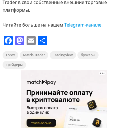
Trader в свои собственные внешние торговые
платформы.
Читайте больше на нашем
Telegram-канале!
F
M
E
О
a
a
m
т
Forex
c
Match-Trader
st
ai
п
TradingView
брокеры
e
o
l
р
трейдеры
b
d
а
o
o
в
o
n
и
k
т
ь