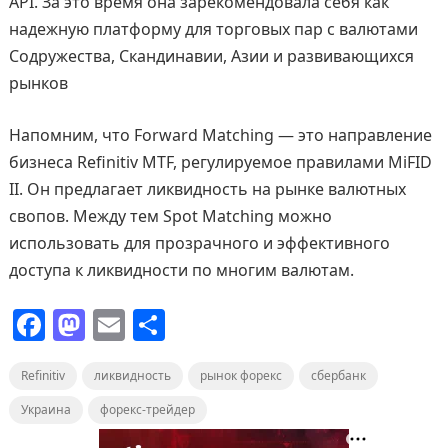
API. За это время она зарекомендовала себя как
надежную платформу для торговых пар с валютами
Содружества, Скандинавии, Азии и развивающихся
рынков
Напомним, что Forward Matching — это направление
бизнеса Refinitiv MTF, регулируемое правилами MiFID
II. Он предлагает ликвидность на рынке валютных
свопов. Между тем Spot Matching можно
использовать для прозрачного и эффективного
доступа к ликвидности по многим валютам.
F
M
E
О
a
a
m
т
Refinitiv
c
st
ликвидность
ai
п
рынок форекс
сбербанк
e
o
l
р
Украина
форекс-трейдер