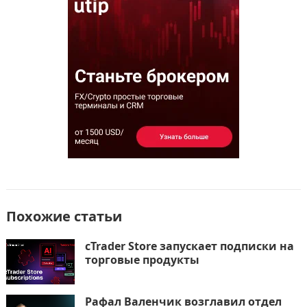
b
d
а
o
o
в
o
n
и
k
т
ь
Похожие статьи
cTrader Store запускает подписки на
торговые продукты
Рафал Валенчик возглавил отдел