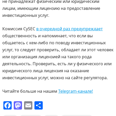
не принадлежат физическим или юридическим
лицам, имеющим лицензию на предоставление
инвестиционных услуг.
Комиссия CySEC
в очередной раз предупреждает
общественность и напоминает, что если вы
общаетесь с кем-либо по поводу инвестиционных
услуг, то следует проверить, обладает ли этот человек
или организация лицензией на такого рода
деятельность. Проверить, есть ли у физического или
юридического лица лицензия на оказание
инвестиционных услуг, можно на сайте регулятора.
Читайте больше на нашем
Telegram-канале!
F
M
E
О
a
a
m
т