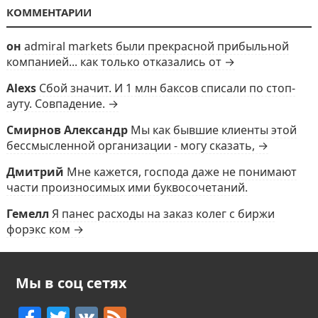
КОММЕНТАРИИ
он
admiral markets были прекрасной прибыльной
компанией... как только отказались от →
Alexs
Сбой значит. И 1 млн баксов списали по стоп-
ауту. Совпадение. →
Смирнов Александр
Мы как бывшие клиенты этой
бессмысленной организации - могу сказать, →
Дмитрий
Мне кажется, господа даже не понимают
части произносимых ими буквосочетаний.
Гемелл
Я панес расходы на заказ колег с биржи
форэкс ком →
Мы в соц сетях
F
T
V
F