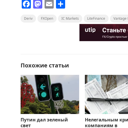
F
M
E
О
a
a
m
т
Deriv
c
FXOpen
st
ai
IC Markets
п
LiteFinance
Vantage 
e
o
l
р
b
d
а
o
o
в
o
n
и
Похожие статьи
k
т
ь
Путин дал зеленый
Нелегальным кри
свет
компаниям в