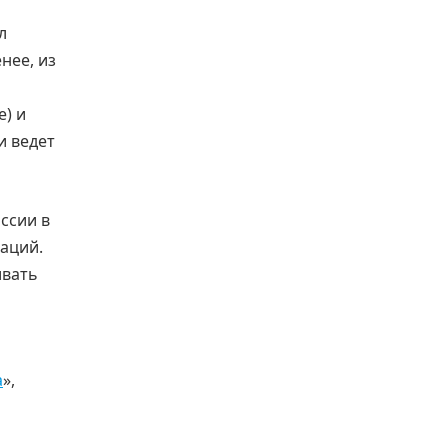
л
нее, из
е) и
и ведет
ссии в
заций.
ивать
а
»,