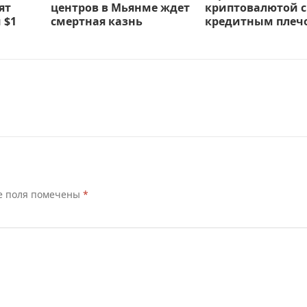
ят
центров в Мьянме ждет
криптовалютой с
 $1
смертная казнь
кредитным плеч
е поля помечены
*