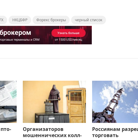
FX
НКЦБФР
Форекс брокеры
черный список
пто-
Организаторов
Россиянам разр
мошеннических колл-
торговать