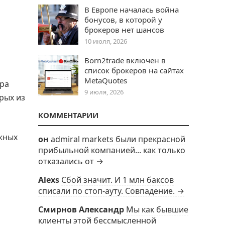
В Европе началась война
бонусов, в которой у
брокеров нет шансов
10 июля, 2026
Born2trade включен в
список брокеров на сайтах
MetaQuotes
ора
9 июля, 2026
рых из
КОММЕНТАРИИ
жных
он
admiral markets были прекрасной
прибыльной компанией... как только
отказались от →
Alexs
Сбой значит. И 1 млн баксов
списали по стоп-ауту. Совпадение. →
Смирнов Александр
Мы как бывшие
клиенты этой бессмысленной