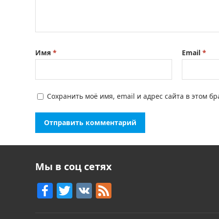
Имя
*
Email
*
Сохранить моё имя, email и адрес сайта в этом 
Мы в соц сетях
F
T
V
F
a
w
K
e