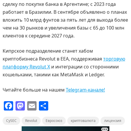
сделку по покупке банка в Аргентине; с 2023 года
работает в Бразилии. В сентябре объявлено о планах
вложить 10 млрд фунтов за пять лет для выхода более
чем на 30 рынков и увеличения базы с 65 до 100 млн
клиентов к середине 2027 года.
Кипрское подразделение станет хабом
криптобизнеса Revolut в EEA, поддерживая
торговую
платформу Revolut X
и интеграции со сторонними
кошельками, такими как MetaMask и Ledger.
Читайте больше на нашем
Telegram-канале!
F
M
E
О
a
a
m
т
CySEC
c
st
Revolut
ai
Евросоюз
п
криптовалюта
лицензия