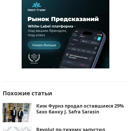
e
o
l
р
b
d
а
o
o
в
o
n
и
k
т
ь
Похожие статьи
Ким Фурнэ продал оставшиеся 29%
Saxo банку J. Safra Sarasin
Revolut по-тихому запустил