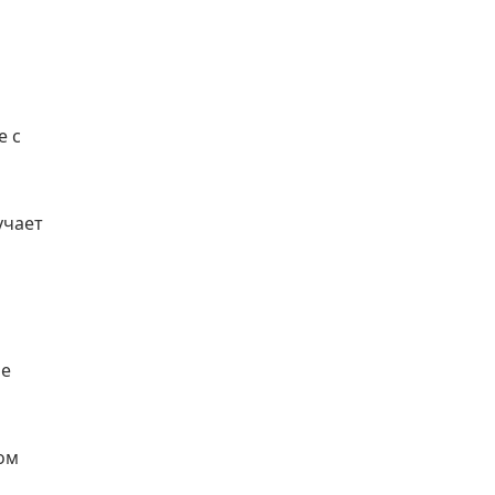
е с
учает
я
ие
ом