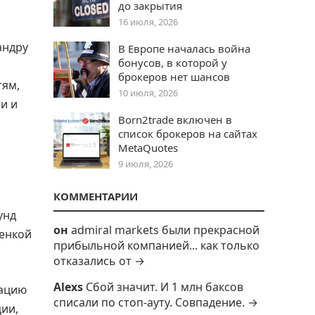
до закрытия
16 июля, 2026
андру
В Европе началась война
бонусов, в которой у
брокеров нет шансов
тям,
10 июля, 2026
и и
Born2trade включен в
список брокеров на сайтах
MetaQuotes
9 июля, 2026
КОММЕНТАРИИ
унд
он
admiral markets были прекрасной
ценкой
прибыльной компанией... как только
отказались от →
Alexs
Сбой значит. И 1 млн баксов
зацию
списали по стоп-ауту. Совпадение. →
ии,