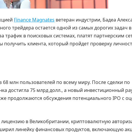
акцией
Finance Magnates
ветеран индустрии, Бадеа Алекс
ного трейдера остается одной из самых дорогих задач в
а трафик в поисковых системах, платят партнерским се
ы получить клиента, который пройдет проверку личност
 68 млн пользователей по всему миру. После сделки по
нка достигла 75 млрд долл., а новый инвестиционный ра
акже продолжаются обсуждения потенциального IPO с о
ую лицензию в Великобритании, криптовалютную автори
сширил линейку финансовых продуктов, включающую акц