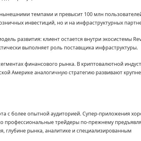
и нынешними темпами и превысит 100 млн пользователе
озничных инвестиций, но и на инфраструктурных партн
дель развития: клиент остается внутри экосистемы Revo
тически выполняет роль поставщика инфраструктуры.
сегментах финансового рынка. В криптовалютной индус
инской Америке аналогичную стратегию развивают крупн
та с более опытной аудиторией. Супер-приложения хо
ако профессиональные трейдеры по-прежнему предъявл
я, глубине рынка, аналитике и специализированным