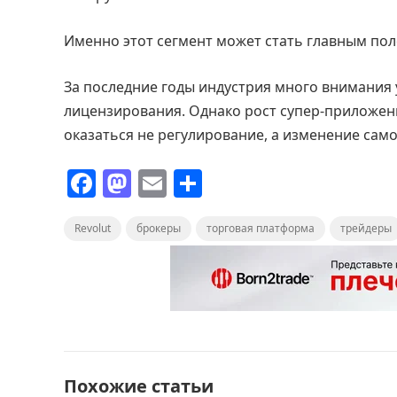
Именно этот сегмент может стать главным по
За последние годы индустрия много внимания 
лицензирования. Однако рост супер-приложен
оказаться не регулирование, а изменение само
F
M
E
О
a
a
m
т
Revolut
c
st
брокеры
ai
п
торговая платформа
трейдеры
e
o
l
р
b
d
а
o
o
в
o
n
и
k
т
Похожие статьи