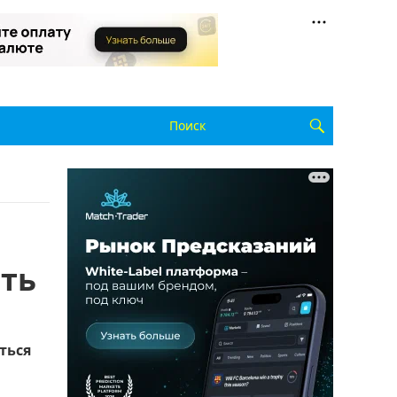
ать
ться