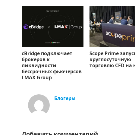
ь
cBridge подключает
Scope Prime запус
брокеров к
круглосуточную
ликвидности
торговлю CFD на 
бессрочных фьючерсов
LMAX Group
Блогеры
Добавить комментарий