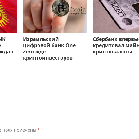
NK
Израильский
Сбербанк впервы
е
цифровой банк One
кредитовал май
аждан
Zero ждет
криптовалюты
криптоинвесторов
е поля помечены
*