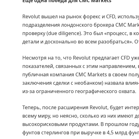
Еще одна победа для CMC Markets
Revolut вышел на рынок форекс и CFD, исполь
подразделения лондонского брокера CMC Mar
проверку (due diligence). Это был «процесс, в 
детали и досконально во всем разобраться». От
Несмотря на то, что Revolut предлагает CFD у
показателей, связанных с этим направлением, в
публичная компания CMC Markets в своем полу
заключения сделки с необанком) назвала влия
из-за ограниченного географического охвата.
Теперь, после расширения Revolut, будет инте
всему миру, но неясно, сколько из них имеют д
высокорисковыми продуктами. В прошлом году
фунтов стерлингов при выручке в 4,5 млрд фун