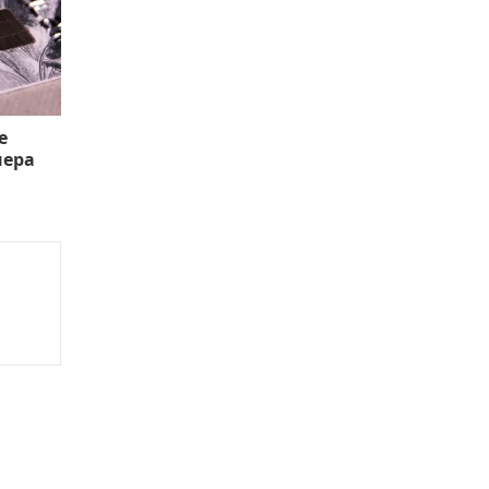
е
нера