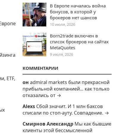
В Европе началась война
бонусов, в которой у
брокеров нет шансов
 Европе
10 июля, 2026
Born2trade включен в
список брокеров на сайтах
MetaQuotes
айзинга
9 июля, 2026
КОММЕНТАРИИ
, ETF,
он
admiral markets были прекрасной
прибыльной компанией... как только
отказались от →
Alexs
Сбой значит. И 1 млн баксов
ых
списали по стоп-ауту. Совпадение. →
Смирнов Александр
Мы как бывшие
клиенты этой бессмысленной