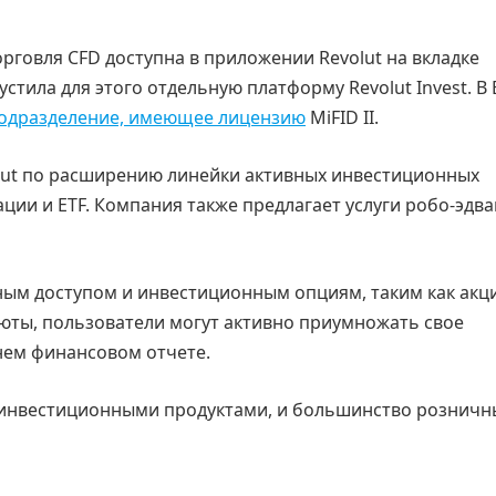
торговля CFD доступна в приложении Revolut на вкладке
стила для этого отдельную платформу Revolut Invest. В
подразделение, имеющее лицензию
MiFID II.
olut по расширению линейки активных инвестиционных
ации и ETF. Компания также предлагает услуги робо-эдв
ым доступом и инвестиционным опциям, таким как акции
юты, пользователи могут активно приумножать свое
днем финансовом отчете.
 инвестиционными продуктами, и большинство розничн