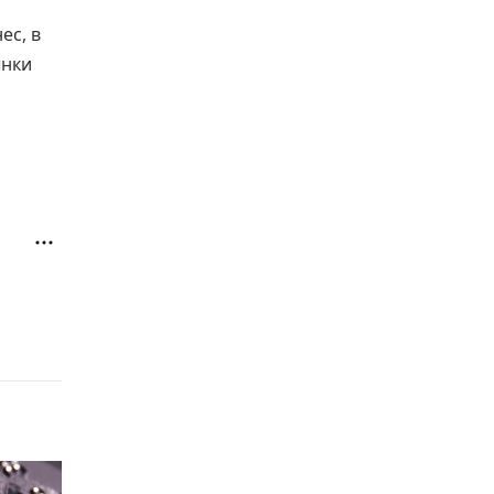
ес, в
ынки