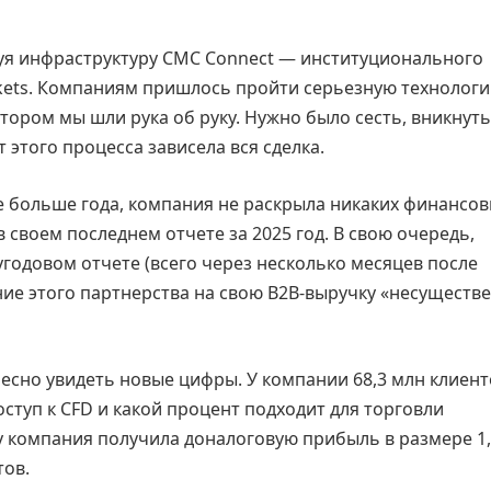
зуя инфраструктуру CMC Connect — институционального
kets. Компаниям пришлось пройти серьезную технолог
котором мы шли рука об руку. Нужно было сесть, вникнуть
 этого процесса зависела вся сделка.
же больше года, компания не раскрыла никаких финансо
 своем последнем отчете за 2025 год. В свою очередь,
годовом отчете (всего через несколько месяцев после
ние этого партнерства на свою B2B-выручку «несуществ
ресно увидеть новые цифры. У компании 68,3 млн клиент
оступ к CFD и какой процент подходит для торговли
 компания получила доналоговую прибыль в размере 1,
тов.