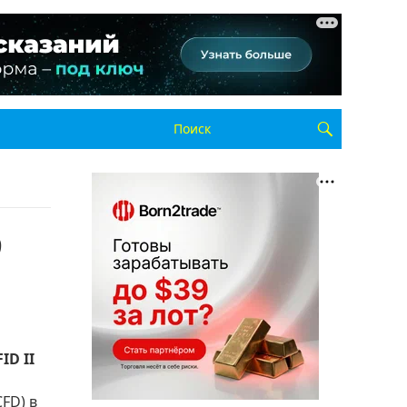
9
ID II
FD) в