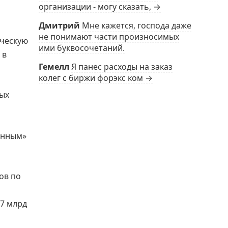
организации - могу сказать, →
Дмитрий
Мне кажется, господа даже
не понимают части произносимых
ическую
ими буквосочетаний.
 в
Гемелл
Я панес расходы на заказ
колег с биржи форэкс ком →
вых
енным»
ов по
7 млрд