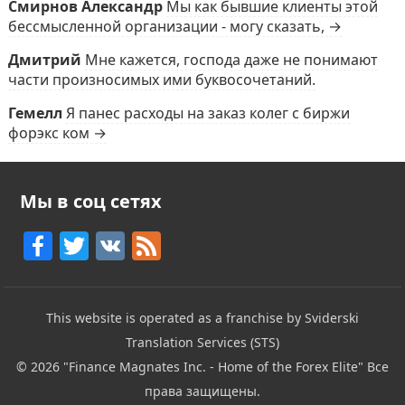
Смирнов Александр
Мы как бывшие клиенты этой
бессмысленной организации - могу сказать, →
Дмитрий
Мне кажется, господа даже не понимают
части произносимых ими буквосочетаний.
Гемелл
Я панес расходы на заказ колег с биржи
форэкс ком →
Мы в соц сетях
F
T
V
F
a
w
K
e
c
itt
e
This website is operated as a franchise by Sviderski
e
er
d
Translation Services (STS)
b
© 2026
"Finance Magnates Inc. - Home of the Forex Elite"
Все
o
права защищены.