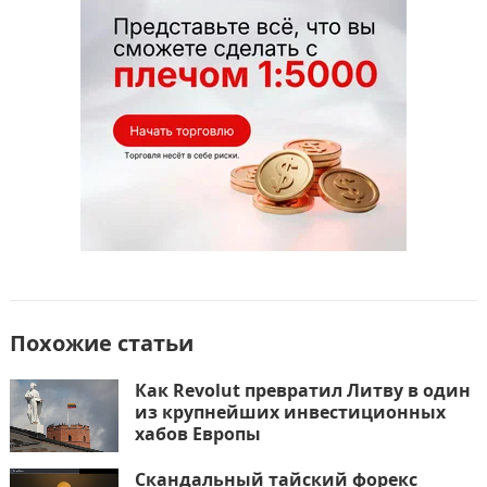
o
n
и
k
т
ь
Похожие статьи
Как Revolut превратил Литву в один
из крупнейших инвестиционных
хабов Европы
Скандальный тайский форекс