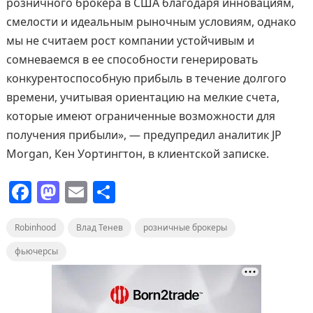
розничного брокера в США благодаря инновациям,
смелости и идеальным рыночным условиям, однако
мы не считаем рост компании устойчивым и
сомневаемся в ее способности генерировать
конкурентоспособную прибыль в течение долгого
времени, учитывая ориентацию на мелкие счета,
которые имеют ограниченные возможности для
получения прибыли», — предупредил аналитик JP
Morgan, Кен Уортингтон, в клиентской записке.
F
M
E
О
a
a
m
т
Robinhood
c
st
Влад Тенев
ai
п
розничные брокеры
e
o
l
р
фьючерсы
b
d
а
o
o
в