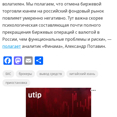
волатилен. Мы полагаем, что отмена биржевой
торговли юанем на российский фондовый рынок
повлияет умеренно негативно. Тут важна скорее
психологическая составляющая почти полного
прекращения биржевых операций с валютой в
России, чем функциональные проблемы и риски», —
полагает
аналитик «Финама», Александр Потавин.
F
M
E
О
a
a
m
т
БКС
c
брокеры
st
ai
вывод средств
п
китайский юань
e
o
l
р
приостановка
b
d
а
o
o
в
o
n
и