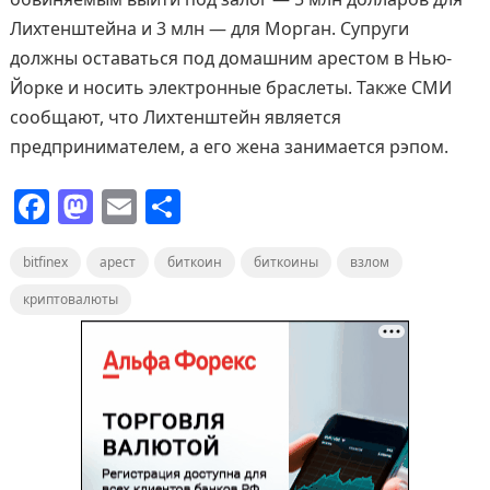
Лихтенштейна и 3 млн — для Морган. Супруги
должны оставаться под домашним арестом в Нью-
Йорке и носить электронные браслеты. Также СМИ
сообщают, что Лихтенштейн является
предпринимателем, а его жена занимается рэпом.
F
M
E
О
a
a
m
т
bitfinex
c
st
арест
ai
биткоин
п
биткоины
взлом
e
o
l
р
криптовалюты
b
d
а
o
o
в
o
n
и
k
т
ь