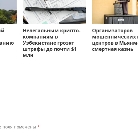
ый
Нелегальным крипто-
Организаторов
компаниям в
мошеннических 
ванию
Узбекистане грозят
центров в Мьянм
штрафы до почти $1
смертная казнь
млн
е поля помечены
*