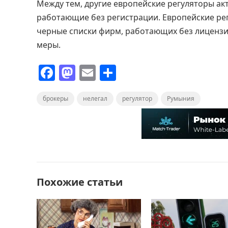
Между тем, другие европейские регуляторы а
работающие без регистрации. Европейские рег
черные списки фирм, работающих без лицензи
меры.
F
M
E
О
a
a
m
т
брокеры
c
st
нелегал
ai
п
регулятор
Румыния
e
o
l
р
b
d
а
o
o
в
o
n
и
Похожие статьи
k
т
ь