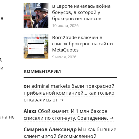
В Европе началась война
бонусов, в которой у
ия
брокеров нет шансов
10 июля, 2026
Born2trade включен в
список брокеров на сайтах
MetaQuotes
9 июля, 2026
,
 и
КОММЕНТАРИИ
он
admiral markets были прекрасной
прибыльной компанией... как только
отказались от →
Alexs
Сбой значит. И 1 млн баксов
ана не
списали по стоп-ауту. Совпадение. →
Смирнов Александр
Мы как бывшие
клиенты этой бессмысленной