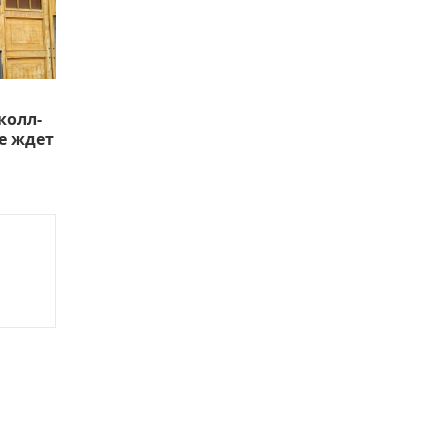
колл-
е ждет