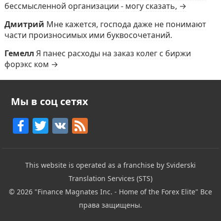
бессмысленной организации - могу сказать, →
Дмитрий
Мне кажется, господа даже не понимают
части произносимых ими буквосочетаний.
Гемелл
Я панес расходы на заказ колег с биржи
форэкс ком →
Мы в соц сетях
F
T
V
F
a
w
K
e
c
itt
e
This website is operated as a franchise by Sviderski
e
er
d
Translation Services (STS)
b
© 2026
"Finance Magnates Inc. - Home of the Forex Elite"
Все
o
права защищены.
o