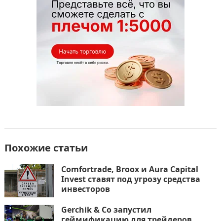
o
n
и
k
т
ь
Похожие статьи
Comfortrade, Broox и Aura Capital
Invest ставят под угрозу средства
инвесторов
Gerchik & Co запустил
геймификацию для трейдеров