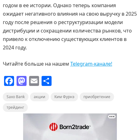
годом в ее истории. Однако теперь компания
ожидает негативного влияния на свою выручку в 2025
году после решения о реструктуризации модели
дистрибуции и сокращении количества рынков, что
привело к отключению существующих клиентов в
2024 году.
Читайте больше на нашем
Telegram-канале!
F
M
E
О
a
a
m
т
Saxo Bank
c
st
акции
ai
п
Ким Фурнэ
приобретение
e
o
l
р
трейдинг
b
d
а
o
o
в