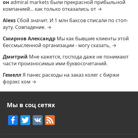
он
admiral markets были прекрасной прибыльной
компанией... как только отказались от →
Alexs
Сбой значит. И 1 млн баксов списали по стоп-
ауту. Совпадение. →
Смирнов Александр
Мы как бывшие клиенты этой
бессмысленной организации - могу сказать, →
Дмитрий
Мне кажется, господа даже не понимают
части произносимых ими буквосочетаний.
Гемелл
Я панес расходы на заказ колег с биржи
форэкс ком →
Мы в соц сетях
F
T
V
F
a
w
K
e