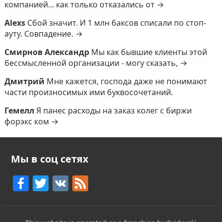
компанией... как только отказались от →
Alexs
Сбой значит. И 1 млн баксов списали по стоп-
ауту. Совпадение. →
Смирнов Александр
Мы как бывшие клиенты этой
бессмысленной организации - могу сказать, →
Дмитрий
Мне кажется, господа даже не понимают
части произносимых ими буквосочетаний.
Гемелл
Я панес расходы на заказ колег с биржи
форэкс ком →
Мы в соц сетях
F
T
V
F
a
w
K
e
c
itt
e