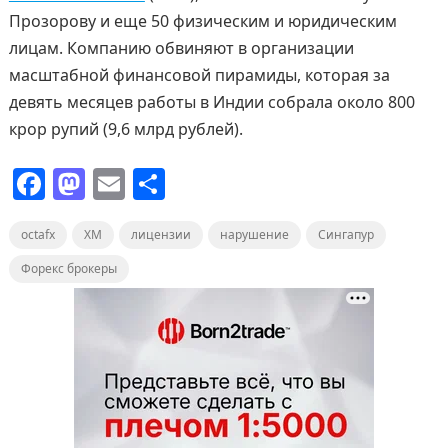
Прозорову и еще 50 физическим и юридическим
лицам. Компанию обвиняют в организации
масштабной финансовой пирамиды, которая за
девять месяцев работы в Индии собрала около 800
крор рупий (9,6 млрд рублей).
F
M
E
О
a
a
m
т
octafx
c
XM
st
ai
лицензии
п
нарушение
Сингапур
e
o
l
р
Форекс брокеры
b
d
а
o
o
в
o
n
и
k
т
ь