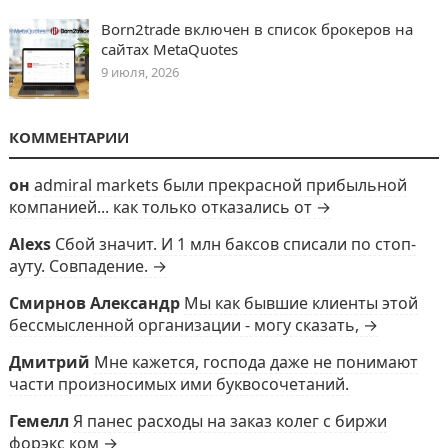
Born2trade включен в список брокеров на
сайтах MetaQuotes
9 июля, 2026
КОММЕНТАРИИ
он
admiral markets были прекрасной прибыльной
компанией... как только отказались от →
Alexs
Сбой значит. И 1 млн баксов списали по стоп-
ауту. Совпадение. →
Смирнов Александр
Мы как бывшие клиенты этой
бессмысленной организации - могу сказать, →
Дмитрий
Мне кажется, господа даже не понимают
части произносимых ими буквосочетаний.
Гемелл
Я панес расходы на заказ колег с биржи
форэкс ком →