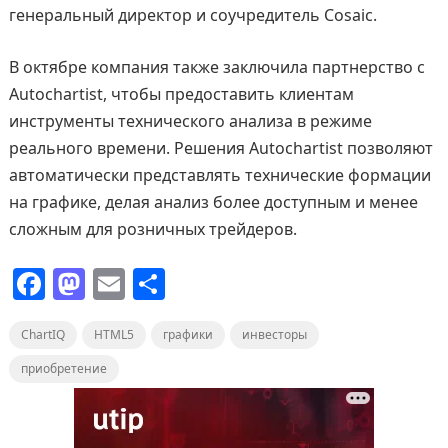
генеральный директор и соучредитель Cosaic.
В октябре компания также заключила партнерство с
Autochartist, чтобы предоставить клиентам
инструменты технического анализа в режиме
реального времени. Решения Autochartist позволяют
автоматически представлять технические формации
на графике, делая анализ более доступным и менее
сложным для розничных трейдеров.
F
M
E
О
a
a
m
т
ChartIQ
c
st
HTML5
ai
графики
п
инвесторы
e
o
l
р
приобретение
b
d
а
o
o
в