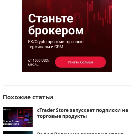
o
n
и
k
т
ь
Похожие статьи
cTrader Store запускает подписки на
торговые продукты