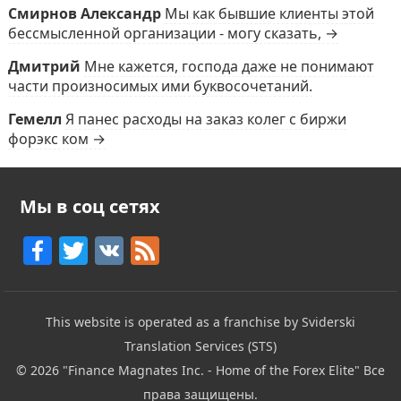
Смирнов Александр
Мы как бывшие клиенты этой
бессмысленной организации - могу сказать, →
Дмитрий
Мне кажется, господа даже не понимают
части произносимых ими буквосочетаний.
Гемелл
Я панес расходы на заказ колег с биржи
форэкс ком →
Мы в соц сетях
F
T
V
F
a
w
K
e
c
itt
e
This website is operated as a franchise by Sviderski
e
er
d
Translation Services (STS)
b
© 2026
"Finance Magnates Inc. - Home of the Forex Elite"
Все
o
права защищены.