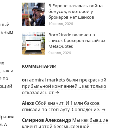
В Европе началась война
бонусов, в которой у
брокеров нет шансов
10 июля, 2026
ьный
альным
Born2trade включен в
список брокеров на сайтах
MetaQuotes
9 июля, 2026
их
КОММЕНТАРИИ
 так и
е по
он
admiral markets были прекрасной
прибыльной компанией... как только
ующий
отказались от →
Alexs
Сбой значит. И 1 млн баксов
списали по стоп-ауту. Совпадение. →
Правил
Смирнов Александр
Мы как бывшие
. А
клиенты этой бессмысленной