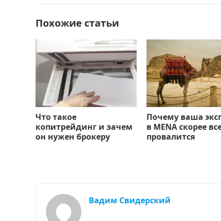
o
n
и
Похожие статьи
k
т
ь
Что такое
Почему ваша экс
копитрейдинг и зачем
в MENA скорее вс
он нужен брокеру
провалится
Вадим Свидерский