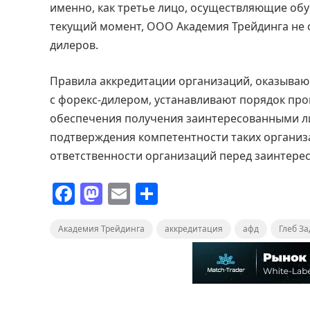
именно, как третье лицо, осуществляющие об
текущий момент, ООО Академия Трейдинга не о
дилеров.
Правила аккредитации организаций, оказыва
с форекс-дилером, устанавливают порядок пр
обеспечения получения заинтересованными л
подтверждения компетентности таких организа
ответственности организаций перед заинтере
F
M
E
О
a
a
m
т
Академия Трейдинга
c
st
ai
п
аккредитация
афд
Глеб За
e
o
l
р
b
d
а
o
o
в