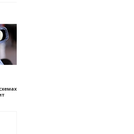
схемах
ит