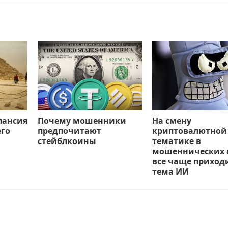
пансия
Почему мошенники
На смену
его
предпочитают
криптовалютной
стейблкоины
тематике в
мошеннических 
все чаще приход
тема ИИ