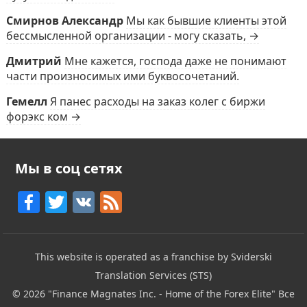
Смирнов Александр
Мы как бывшие клиенты этой
бессмысленной организации - могу сказать, →
Дмитрий
Мне кажется, господа даже не понимают
части произносимых ими буквосочетаний.
Гемелл
Я панес расходы на заказ колег с биржи
форэкс ком →
Мы в соц сетях
F
T
V
F
a
w
K
e
c
itt
e
This website is operated as a franchise by Sviderski
e
er
d
Translation Services (STS)
b
© 2026
"Finance Magnates Inc. - Home of the Forex Elite"
Все