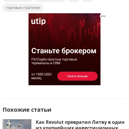
c
st
ai
п
e
o
l
р
торговые стратегии
b
d
а
o
o
в
o
n
и
k
т
ь
Похожие статьи
Как Revolut превратил Литву в один
из крупнейших инвестиционных