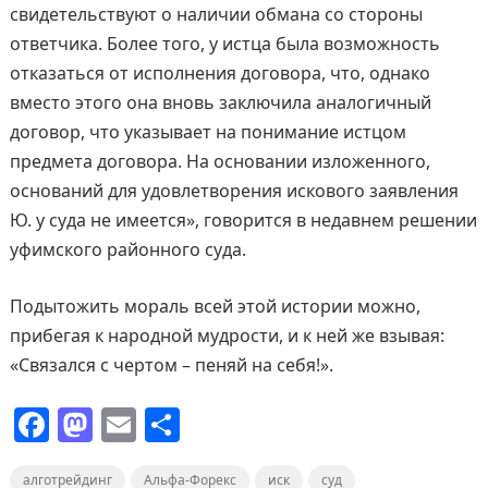
свидетельствуют о наличии обмана со стороны
ответчика. Более того, у истца была возможность
отказаться от исполнения договора, что, однако
вместо этого она вновь заключила аналогичный
договор, что указывает на понимание истцом
предмета договора. На основании изложенного,
оснований для удовлетворения искового заявления
Ю. у суда не имеется», говорится в недавнем решении
уфимского районного суда.
Подытожить мораль всей этой истории можно,
прибегая к народной мудрости, и к ней же взывая:
«Связался с чертом – пеняй на себя!».
F
M
E
О
a
a
m
т
алготрейдинг
Альфа-Форекс
иск
суд