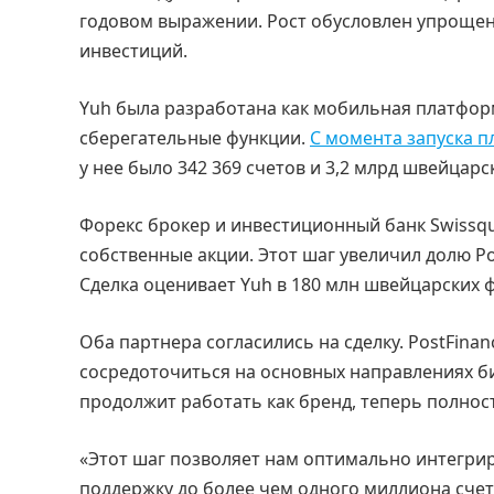
годовом выражении. Рост обусловлен упроще
инвестиций.
Yuh была разработана как мобильная платфор
сберегательные функции.
С момента запуска 
у нее было 342 369 счетов и 3,2 млрд швейцар
Форекс брокер и инвестиционный банк Swissq
собственные акции. Этот шаг увеличил долю Po
Сделка оценивает Yuh в 180 млн швейцарских 
Оба партнера согласились на сделку. PostFinan
сосредоточиться на основных направлениях б
продолжит работать как бренд, теперь полно
«Этот шаг позволяет нам оптимально интегри
поддержку до более чем одного миллиона сче