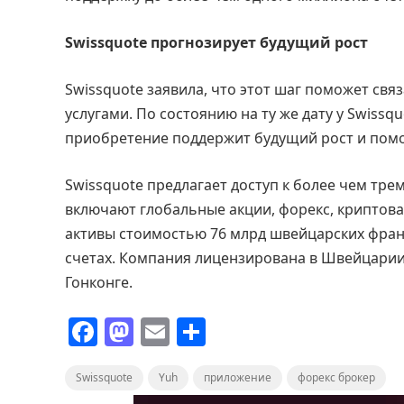
Swissquote прогнозирует будущий рост
Swissquote заявила, что этот шаг поможет с
услугами. По состоянию на ту же дату у Swissq
приобретение поддержит будущий рост и пом
Swissquote предлагает доступ к более чем тр
включают глобальные акции, форекс, криптовал
активы стоимостью 76 млрд швейцарских фран
счетах. Компания лицензирована в Швейцарии 
Гонконге.
F
M
E
О
a
a
m
т
Swissquote
c
st
Yuh
ai
приложение
п
форекс брокер