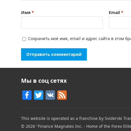
Имя
*
Email
*
Сохранить моё имя, email и адрес сайта в этом 
Мы в соц сетях
F
T
V
F
a
w
K
e
c
itt
e
This website is operated as a franchise by Sviderski Tran
e
er
d
© 2026
"Finance Magnates Inc. - Home of the Forex Elit