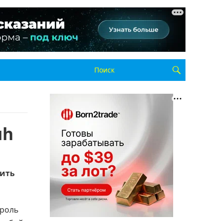
uh
рить
троль