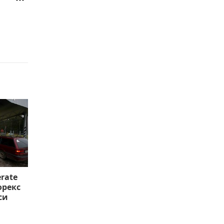
rate
орекс
си