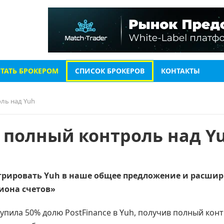
СТАТЬ БРОКЕРОМ
СПИСОК БРОКЕРОВ
КОНТАКТЫ
ль над Yuh
а полный контроль над Y
грировать Yuh в наше общее предложение и расши
иона счетов»
пила 50% долю PostFinance в Yuh, получив полный кон