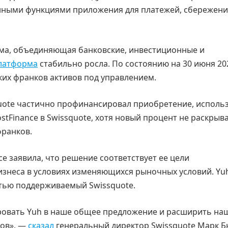
нными функциями приложения для платежей, сбережени
ма, объединяющая банковские, инвестиционные и
платформа
стабильно росла. По состоянию на 30 июня 20
ских франков активов под управлением.
uote частично профинансировал приобретение, исполь
stFinance в Swissquote, хотя новый процент не раскрыва
франков.
ce заявила, что решение соответствует ее цели
изнеса в условиях изменяющихся рыночных условий. Yu
стью поддерживаемый Swissquote.
ровать Yuh в наше общее предложение и расширить на
тов», —
сказал
генеральный директор Swissquote Марк Б