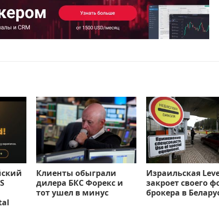
йский
Клиенты обыграли
Израильская Leve
S
дилера БКС Форекс и
закроет своего ф
тот ушел в минус
брокера в Белару
tal