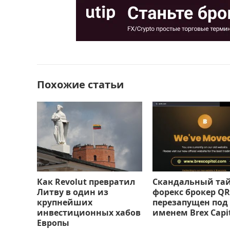
e
o
l
р
b
d
а
o
o
в
o
n
и
k
т
Похожие статьи
ь
Как Revolut превратил
Скандальный та
Литву в один из
форекс брокер QR
крупнейших
перезапущен под
инвестиционных хабов
именем Brex Capi
Европы