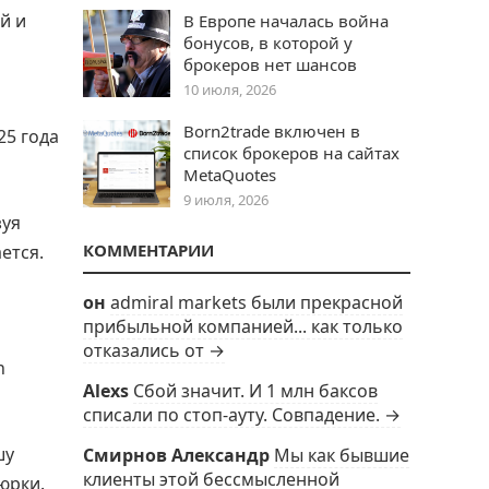
й и
В Европе началась война
бонусов, в которой у
брокеров нет шансов
10 июля, 2026
Born2trade включен в
25 года
список брокеров на сайтах
MetaQuotes
9 июля, 2026
зуя
КОММЕНТАРИИ
ется.
он
admiral markets были прекрасной
прибыльной компанией... как только
отказались от →
h
Alexs
Сбой значит. И 1 млн баксов
списали по стоп-ауту. Совпадение. →
шу
Смирнов Александр
Мы как бывшие
клиенты этой бессмысленной
юрки.