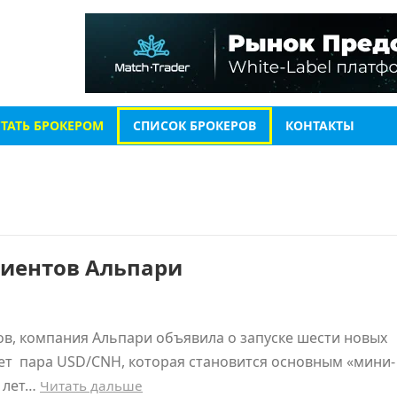
СТАТЬ БРОКЕРОМ
СПИСОК БРОКЕРОВ
КОНТАКТЫ
лиентов Альпари
в, компания Альпари объявила о запуске шести новых
яет пара USD/CNH, которая становится основным «мини-
х лет…
Читать дальше