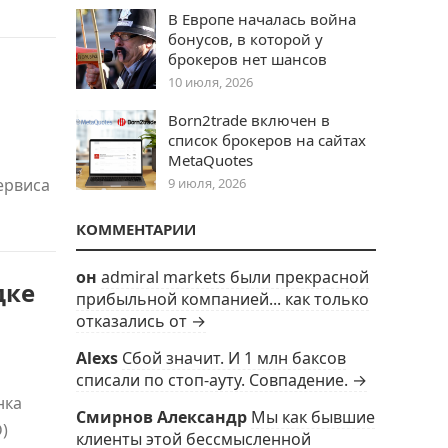
В Европе началась война
бонусов, в которой у
брокеров нет шансов
10 июля, 2026
Born2trade включен в
список брокеров на сайтах
MetaQuotes
ервиса
9 июля, 2026
КОММЕНТАРИИ
он
admiral markets были прекрасной
дке
прибыльной компанией... как только
отказались от →
Alexs
Сбой значит. И 1 млн баксов
списали по стоп-ауту. Совпадение. →
нка
Смирнов Александр
Мы как бывшие
)
клиенты этой бессмысленной