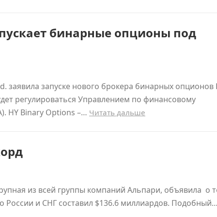
 запускает бинарные опционы под
td. заявила запуске нового брокера бинарных опционов
будет регулироваться Управлением по финансовому
. HY Binary Options –…
Читать дальше
корд
рупная из всей группы компаний Альпари, объявила о т
по России и СНГ составил $136.6 миллиардов. Подобный