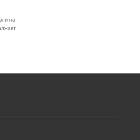
вли на
олжает