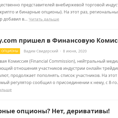
ественно представителей внебиржевой торговой индус
 крипто и бинарные опционы). На этот раз, региональны
ор добавил в…
Читать дальше
ry.com пришел в Финансовую Коми
Вадим Свидерский
·
8 июня, 2020
Е ОПЦИОНЫ
ая Комиссия (Financial Commission), нейтральный меди
ующий отношения участников индустрии онлайн трейди
лют, продолжает пополнять список участников. На этот 
мый регулятор сообщил о присоединении к нему, с 8-г
дальше
рные опционы? Нет, деривативы!