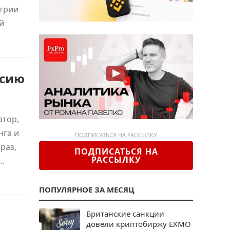
трии
й
ссию
атор,
нга и
ПОДПИСАТЬСЯ НА РАССЫЛКУ
раз,
ПОДПИСАТЬСЯ НА
РАССЫЛКУ
о…
ПОПУЛЯРНОЕ ЗА МЕСЯЦ
Британские санкции
довели криптобиржу EXMO