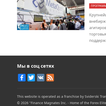
ПРОГРАММ
Крупней
внебирже
агитиров
торговы
поддерж
Мы в соц сетях
F
T
V
F
a
w
K
e
c
itt
e
This website is operated as a franchise by Sviderski Tran
e
er
d
© 2026
"Finance Magnates Inc. - Home of the Forex Elit