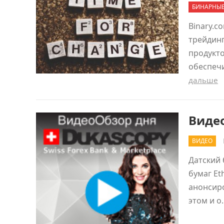
БИНАРНЫ
Binary.c
трейдинг
продукто
обеспеч
дальше
Видео
ВИДЕО
Датский 
бумаг Et
анонсиро
этом и 