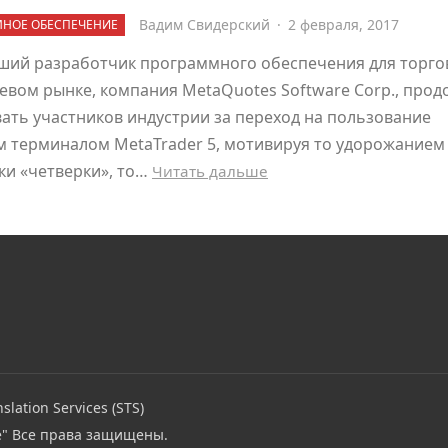
Вадим Свидерский
·
2 февраля, 2017
НОЕ ОБЕСПЕЧЕНИЕ
ший разработчик программного обеспечения для торго
вом рынке, компания MetaQuotes Software Corp., прод
ать участников индустрии за переход на пользование
м терминалом MetaTrader 5, мотивируя то удорожанием
ки «четверки», то…
Читать дальше
slation Services (STS)
e"
Все права защищены.