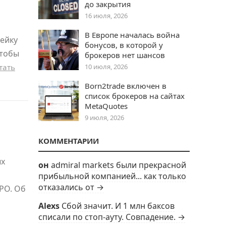
до закрытия
16 июля, 2026
В Европе началась война
нейку
бонусов, в которой у
чтобы
брокеров нет шансов
тать
10 июля, 2026
Born2trade включен в
список брокеров на сайтах
MetaQuotes
9 июля, 2026
КОММЕНТАРИИ
ых
он
admiral markets были прекрасной
прибыльной компанией... как только
отказались от →
PO. Об
Alexs
Сбой значит. И 1 млн баксов
списали по стоп-ауту. Совпадение. →