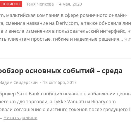
Таня Чепкова
·
4 мая, 2020
Е ОПЦИОНЫ
om, мальтийская компания в сфере розничного онлайн-
а, сменила название на Deriv.com, а также обновила ли
в и внесла изменения в пользовательский интерфейс, 
ить клиентам простые, гибкие и надежные решения…
Чи
обзор основных событий – среда
Вадим Свидерский
·
18 октября, 2017
брокер Saxo Bank сообщил недавно о добавлении ценн
hereum для торговли, а Lykke Vanuatu и Binary.com
вали соглашение о листинге токенов после грядущего I
о…
Читать дальше