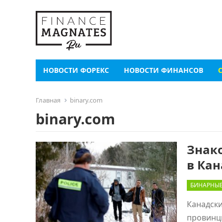
НОВОСТИ ФОРЕКС
НОВОСТИ ФИНАНСОВ
Главная
binary.com
binary.com
Знак
в Кан
БИНАРНЫ
Канадск
провинци