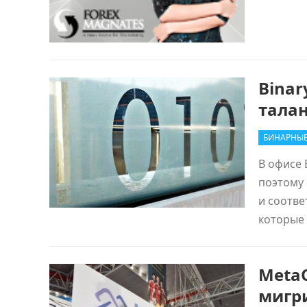
Binar
тала
БИНАРНЫ
В офисе 
поэтому 
и соотве
которые
Meta
мигр