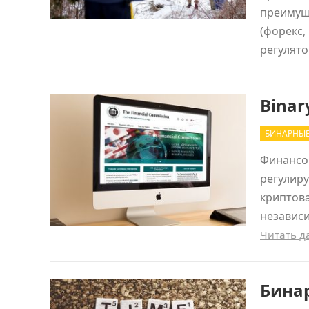
преимущ
(форекс,
регулят
Bina
БИНАРНЫ
Финансов
регулир
криптова
независи
Читать 
Бина