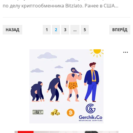
по делу криптообменника Bitzlato. Ранее в США…
ПАГИНАЦИЯ
НАЗАД
1
2
3
…
5
ВПЕРЁД
ЗАПИСЕЙ