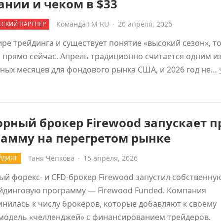
нии и чеком в $33
Команда FM RU
·
20 апреля, 2026
СКИЙ ПАРТНЕР
ире трейдинга и существует понятие «высокий сезон», то
 прямо сейчас. Апрель традиционно считается одним и
ных месяцев для фондового рынка США, и 2026 год не…
ный брокер Firewood запускает п
рамму на перегретом рынке
Таня Чепкова
·
15 апреля, 2026
ЙДИНГ
 форекс- и CFD-брокер Firewood запустил собственну
йдинговую программу — Firewood Funded. Компания
нилась к числу брокеров, которые добавляют к своему
 модель «челленджей» с финансированием трейдеров.