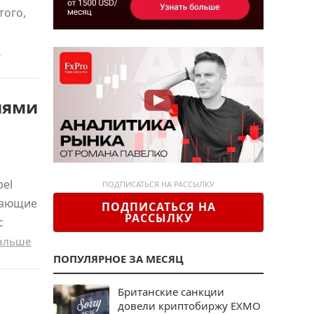
того,
е
иями
bel
ПОДПИСАТЬСЯ НА РАССЫЛКУ
тающие
ПОДПИСАТЬСЯ НА
РАССЫЛКУ
с
дальше
ПОПУЛЯРНОЕ ЗА МЕСЯЦ
Британские санкции
довели криптобиржу EXMO