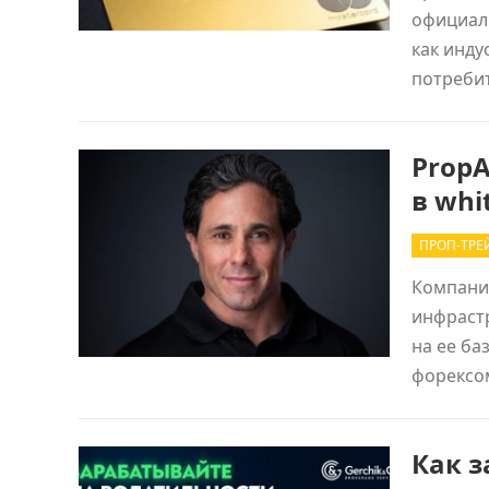
официал
как инду
потреби
Prop
в whi
ПРОП-ТРЕ
Компания
инфраст
на ее ба
форексо
Как з