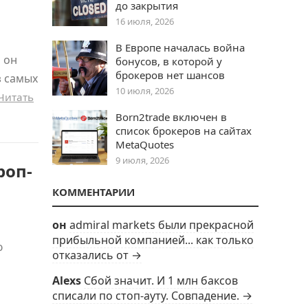
до закрытия
16 июля, 2026
В Европе началась война
 он
бонусов, в которой у
брокеров нет шансов
з самых
10 июля, 2026
Читать
Born2trade включен в
список брокеров на сайтах
MetaQuotes
9 июля, 2026
роп-
КОММЕНТАРИИ
он
admiral markets были прекрасной
прибыльной компанией... как только
ю
отказались от →
Alexs
Сбой значит. И 1 млн баксов
списали по стоп-ауту. Совпадение. →