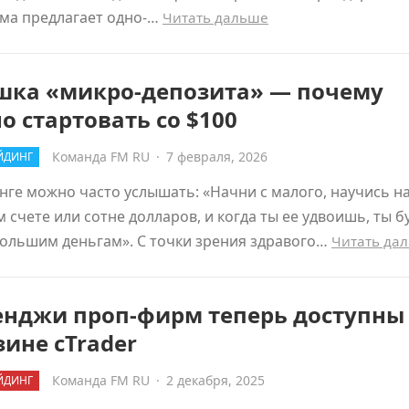
ма предлагает одно-…
Читать дальше
шка «микро-депозита» — почему
о стартовать со $100
Команда FM RU
·
7 февраля, 2026
ЙДИНГ
нге можно часто услышать: «Начни с малого, научись н
 счете или сотне долларов, и когда ты ее удвоишь, ты 
большим деньгам». С точки зрения здравого…
Читать да
енджи проп-фирм теперь доступны
ине cTrader
Команда FM RU
·
2 декабря, 2025
ЙДИНГ