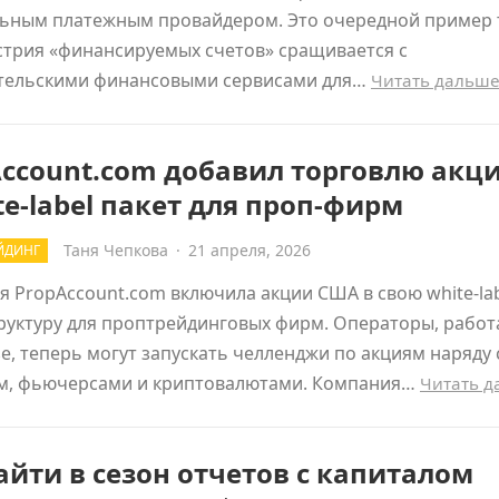
ьным платежным провайдером. Это очередной пример 
стрия «финансируемых счетов» сращивается с
тельскими финансовыми сервисами для…
Читать дальш
Account.com добавил торговлю акц
te-label пакет для проп-фирм
Таня Чепкова
·
21 апреля, 2026
ЙДИНГ
 PropAccount.com включила акции США в свою white-la
руктуру для проптрейдинговых фирм. Операторы, рабо
зе, теперь могут запускать челленджи по акциям наряду 
м, фьючерсами и криптовалютами. Компания…
Читать 
айти в сезон отчетов с капиталом