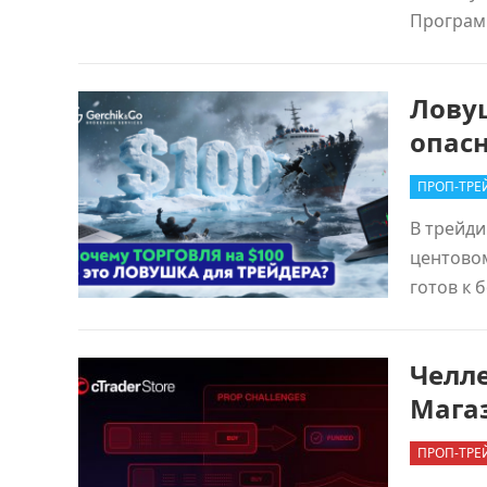
Програм
Лову
опасн
ПРОП-ТРЕ
В трейди
центовом
готов к 
Челл
Магаз
ПРОП-ТРЕ