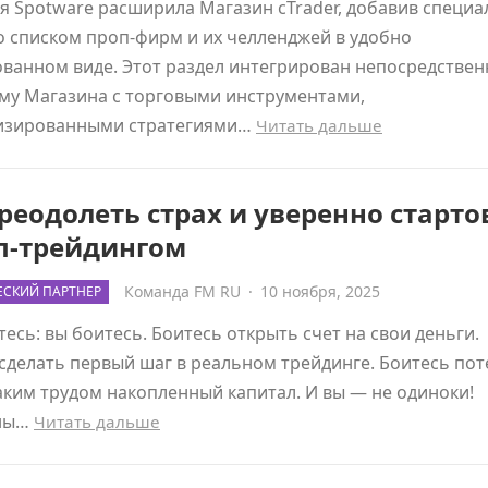
 Spotware расширила Магазин cTrader, добавив специ
о списком проп-фирм и их челленджей в удобно
ванном виде. Этот раздел интегрирован непосредствен
му Магазина с торговыми инструментами,
изированными стратегиями…
Читать дальше
реодолеть страх и уверенно старто
оп-трейдингом
Команда FM RU
·
10 ноября, 2025
СКИЙ ПАРТНЕР
есь: вы боитесь. Боитесь открыть счет на свои деньги.
сделать первый шаг в реальном трейдинге. Боитесь пот
таким трудом накопленный капитал. И вы — не одиноки!
ны…
Читать дальше