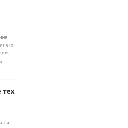
ния
ит его
джи,
ь
 тех
ятся