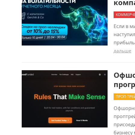
компа
КОММЕРЧЕ
Если в м
наступил
прибыль
дальше
Офшор
прог
ПРОП-ТРЕ
Офшорный
проптре
присоеди
бизнесу