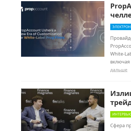
Prop
челл
ЭЛЕКТРОН
Провайд
PropAcco
White-La
включая 
дальше
Изли
трей
ИНТЕРВЬ
Сфера п