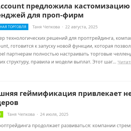
Account предложила кастомизацию
енджей для проп-фирм
Таня Чепкова
·
22 августа, 2025
НАЯ ТОРГОВЛЯ
ер технологических решений для проптрейдинга, компа
unt, готовится к запуску новой функции, которая позвол
bel партнерам полностью настраивать торговые челлен
их структуру, правила и модели выплат. Этот шаг…
Читат
шняя геймификация привлекает не
деров
Таня Чепкова
·
24 июля, 2025
Ю
роптрейдинга продолжает развиваться: компании стрем