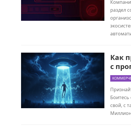
Компания
раздел с
организо
экосисте
автомат
Как п
с пр
КОММЕРЧЕ
Признайт
Боитесь 
свой, с 
Миллио