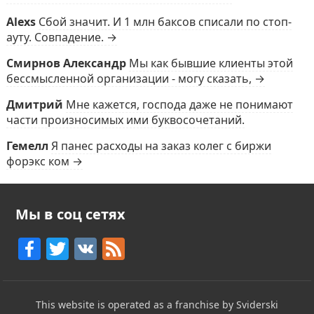
Alexs
Сбой значит. И 1 млн баксов списали по стоп-
ауту. Совпадение. →
Смирнов Александр
Мы как бывшие клиенты этой
бессмысленной организации - могу сказать, →
Дмитрий
Мне кажется, господа даже не понимают
части произносимых ими буквосочетаний.
Гемелл
Я панес расходы на заказ колег с биржи
форэкс ком →
Мы в соц сетях
F
T
V
F
a
w
K
e
c
itt
e
This website is operated as a franchise by Sviderski