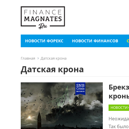
НОВОСТИ ФОРЕКС
НОВОСТИ ФИНАНСОВ
Главная
Датская крона
Датская крона
Брекз
крон
НОВОСТИ
Неожида
Так был