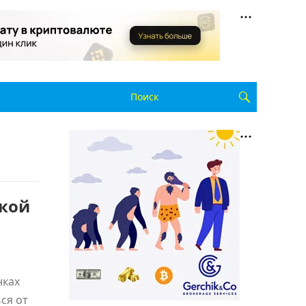
ской
нках
ся от