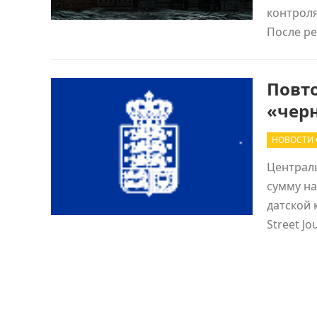
контроля
После р
Повт
«черн
НОВОСТИ
Централь
сумму на
датской 
Street J