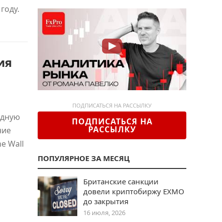
году.
ия
ПОДПИСАТЬСЯ НА РАССЫЛКУ
рдную
ПОДПИСАТЬСЯ НА
РАССЫЛКУ
ние
e Wall
ПОПУЛЯРНОЕ ЗА МЕСЯЦ
Британские санкции
довели криптобиржу EXMO
до закрытия
16 июля, 2026