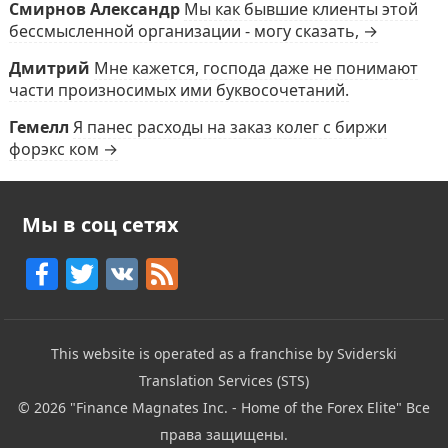
Смирнов Александр
Мы как бывшие клиенты этой
бессмысленной организации - могу сказать, →
Дмитрий
Мне кажется, господа даже не понимают
части произносимых ими буквосочетаний.
Гемелл
Я панес расходы на заказ колег с биржи
форэкс ком →
Мы в соц сетях
F
T
V
F
a
w
K
e
c
itt
e
This website is operated as a franchise by Sviderski
e
er
d
Translation Services (STS)
b
© 2026
"Finance Magnates Inc. - Home of the Forex Elite"
Все
o
права защищены.