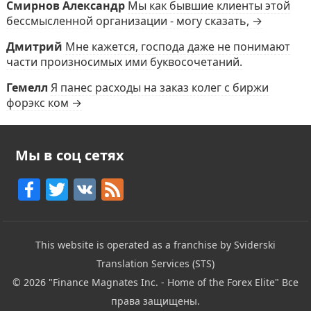
Смирнов Александр
Мы как бывшие клиенты этой
бессмысленной организации - могу сказать, →
Дмитрий
Мне кажется, господа даже не понимают
части произносимых ими буквосочетаний.
Гемелл
Я панес расходы на заказ колег с биржи
форэкс ком →
Мы в соц сетях
F
T
V
F
a
w
K
e
c
itt
e
This website is operated as a franchise by Sviderski
e
er
d
Translation Services (STS)
b
© 2026
"Finance Magnates Inc. - Home of the Forex Elite"
Все
o
права защищены.