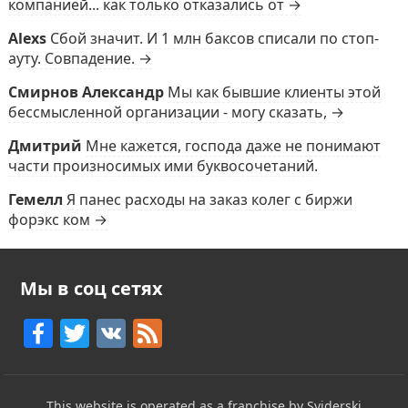
компанией... как только отказались от →
Alexs
Сбой значит. И 1 млн баксов списали по стоп-
ауту. Совпадение. →
Смирнов Александр
Мы как бывшие клиенты этой
бессмысленной организации - могу сказать, →
Дмитрий
Мне кажется, господа даже не понимают
части произносимых ими буквосочетаний.
Гемелл
Я панес расходы на заказ колег с биржи
форэкс ком →
Мы в соц сетях
F
T
V
F
a
w
K
e
c
itt
e
This website is operated as a franchise by Sviderski