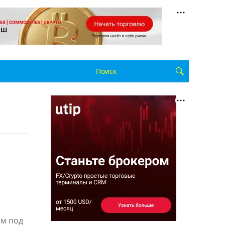
)
им под