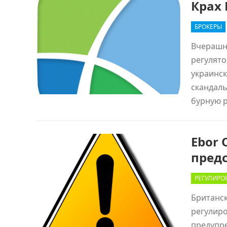
Крах 
БРОКЕРЫ
Вчерашн
регулято
украинск
скандаль
бурную 
Ebor 
пред
РЕГУЛИРО
Британск
регулиро
предупр