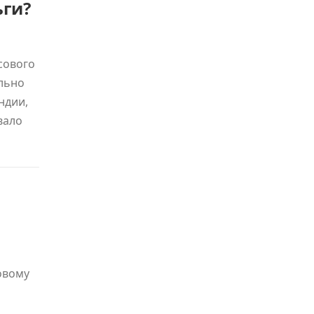
ьги?
сового
льно
ндии,
вало
овому