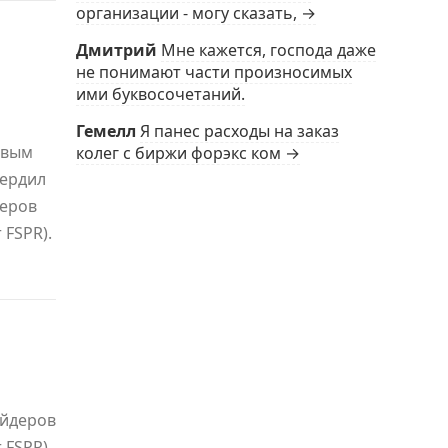
организации - могу сказать, →
Дмитрий
Мне кажется, господа даже
не понимают части произносимых
ими буквосочетаний.
Гемелл
Я панес расходы на заказ
овым
колег с биржи форэкс ком →
вердил
деров
 FSPR).
айдеров
r FSPR)