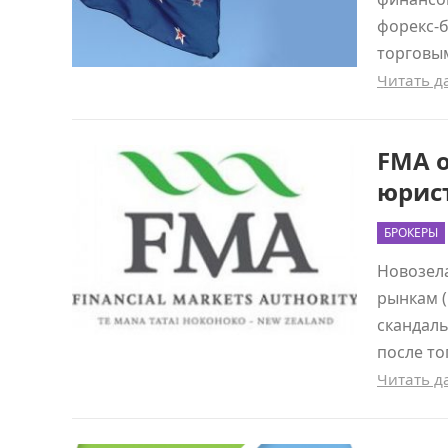
форекс-
торговым
Читать 
FMA о
юрис
БРОКЕРЫ
Новозел
рынкам (
скандаль
после то
Читать 