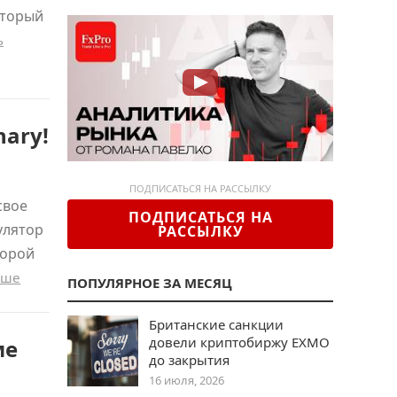
оторый
ь
nary!
ПОДПИСАТЬСЯ НА РАССЫЛКУ
свое
ПОДПИСАТЬСЯ НА
улятор
РАССЫЛКУ
торой
ьше
ПОПУЛЯРНОЕ ЗА МЕСЯЦ
Британские санкции
довели криптобиржу EXMO
ме
до закрытия
16 июля, 2026