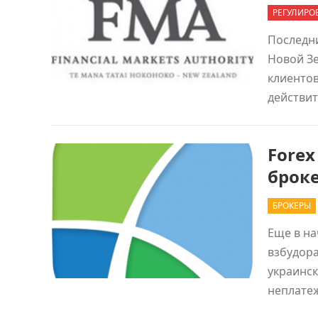
РЕГУЛИРО
Последни
Новой Зе
клиентов
действит
Forex
брок
БРОКЕРЫ
Еще в н
взбудора
украинск
неплатеж