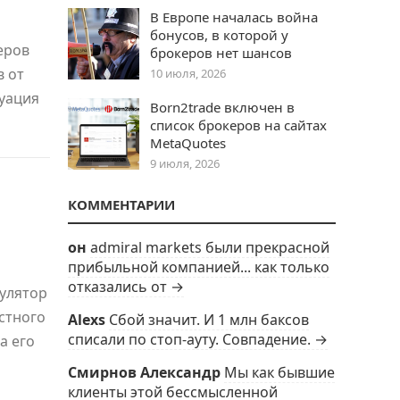
В Европе началась война
бонусов, в которой у
еров
брокеров нет шансов
в от
10 июля, 2026
туация
Born2trade включен в
список брокеров на сайтах
MetaQuotes
9 июля, 2026
КОММЕНТАРИИ
он
admiral markets были прекрасной
прибыльной компанией... как только
отказались от →
улятор
стного
Alexs
Сбой значит. И 1 млн баксов
списали по стоп-ауту. Совпадение. →
а его
Смирнов Александр
Мы как бывшие
клиенты этой бессмысленной