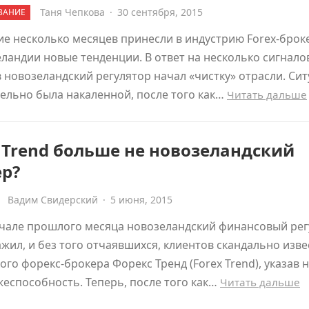
Таня Чепкова
·
30 сентября, 2015
ВАНИЕ
е несколько месяцев принесли в индустрию Forex-брок
ландии новые тенденции. В ответ на несколько сигнало
 новозеландский регулятор начал «чистку» отрасли. Си
ельно была накаленной, после того как…
Читать дальше
 Trend больше не новозеландский
ер?
Вадим Свидерский
·
5 июня, 2015
ачале прошлого месяца новозеландский финансовый рег
жил, и без того отчаявшихся, клиентов скандально изве
ого форекс-брокера Форекс Тренд (Forex Trend), указав н
еспособность. Теперь, после того как…
Читать дальше