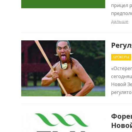
прицел р
предпол
дальше
Регул
БРОКЕРЫ
«Остерег
сегодня
Новой Зе
регулято
Форек
Ново