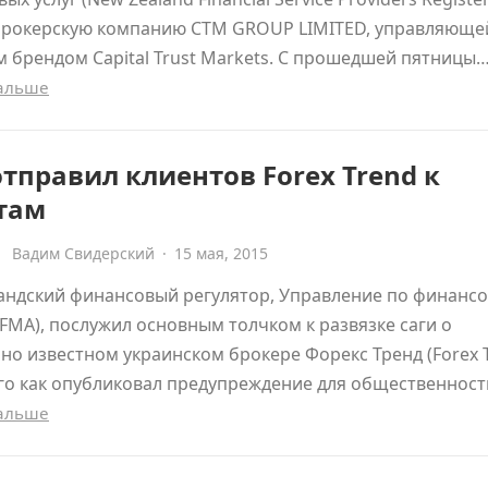
брокерскую компанию CTM GROUP LIMITED, управляюще
 брендом Capital Trust Markets. С прошедшей пятницы
дальше
тправил клиентов Forex Trend к
там
Вадим Свидерский
·
15 мая, 2015
андский финансовый регулятор, Управление по финанс
FMA), послужил основным толчком к развязке саги о
но известном украинском брокере Форекс Тренд (Forex T
го как опубликовал предупреждение для общественнос
дальше