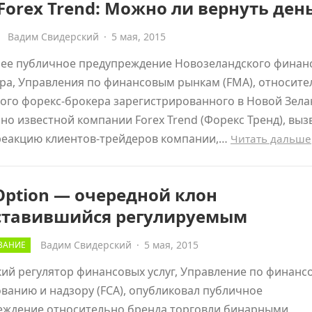
Forex Trend: Можно ли вернуть ден
Вадим Свидерский
·
5 мая, 2015
ее публичное предупреждение Новозеландского финан
ра, Управления по финансовым рынкам (FMA), относите
ого форекс-брокера зарегистрированного в Новой Зела
но известной компании Forex Trend (Форекс Тренд), выз
реакцию клиентов-трейдеров компании,…
Читать дальше
Option — очередной клон
ставившийся регулируемым
Вадим Свидерский
·
5 мая, 2015
ВАНИЕ
ий регулятор финансовых услуг, Управление по финанс
ванию и надзору (FCA), опубликовал публичное
еждение относительно бренда торговли бинарными