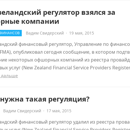
еландский регулятор взялся за
рные компании
Вадим Свидерский
·
19 мая, 2015
 ФИНАНСОВ
андский финансовый регулятор, Управление по финанс
FMA), опубликовал сегодня сообщение, в котором подт
ние некоторых офшорных компаний из реестра провай
х услуг (New Zealand Financial Service Providers Register
 дальше
нужна такая регуляция?
Вадим Свидерский
·
17 мая, 2015
ндский финансовый регулятор удалил из реестра пров
х услуг (New Zealand Financial Service Providers Registe