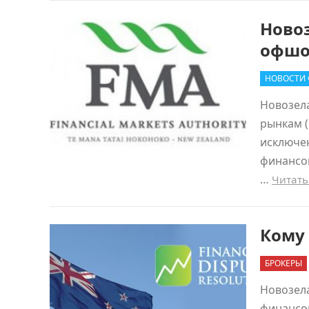
Новоз
офшо
НОВОСТИ
Новозел
рынкам (
исключе
финансовы
…
Читать
Кому 
БРОКЕРЫ
Новозела
финансовы