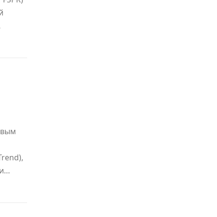
й
…
овым
rend),
ти…