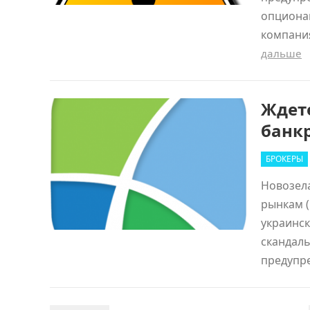
опциона
компани
дальше
Ждете
банк
БРОКЕРЫ
Новозел
рынкам 
украинск
скандаль
предупр