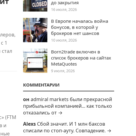
ит
до закрытия
16 июля, 2026
В Европе началась война
бонусов, в которой у
брокеров нет шансов
леров,
10 июля, 2026
с 1
 стал
Born2trade включен в
список брокеров на сайтах
MetaQuotes
9 июля, 2026
КОММЕНТАРИИ
он
admiral markets были прекрасной
прибыльной компанией... как только
отказались от →
» (FTM
Alexs
Сбой значит. И 1 млн баксов
в и
списали по стоп-ауту. Совпадение. →
нные