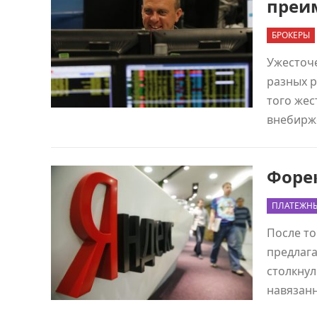
преи
БРОКЕРЫ
Ужесточ
разных р
того жес
внебирж
Форе
ПЛАТЕЖН
После то
предлага
столкнул
навязан