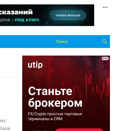
екс
тала