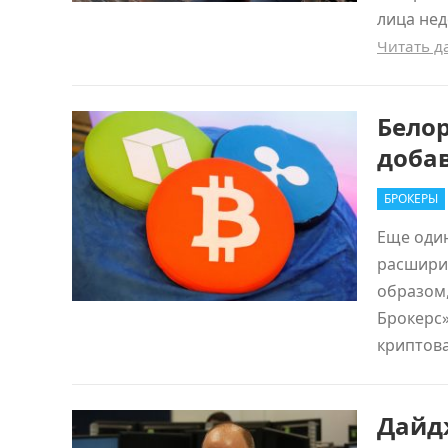
лица не
Читать 
Белор
доба
БРОКЕРЫ
Еще оди
расширил
образом
Брокерс»
криптов
Дайд