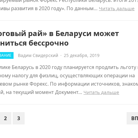
ируемый рынок Форекс Республики Беларусь: итоги 2019
ивы развития в 2020 году». По данным…
Читать дальше
оговый рай» в Беларуси может
ниться бессрочно
Вадим Свидерский
·
25 декабря, 2019
ВАНИЕ
лике Беларусь в 2020 году планируется продлить льготу
ному налогу для физлиц, осуществляющих операции на
евом рынке Форекс. По информации источников, знако
ей, на текущий момент Документ…
Читать дальше
2
3
ВП