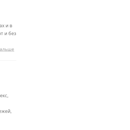
х и в
т и без
дальше
екс,
ежей,