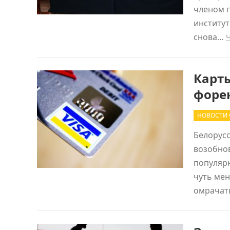
членом 
институт
снова…
Карты
форе
НОВОСТИ 
Белорус
возобно
популярн
чуть мен
омрача