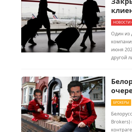
Закр
клиен
НОВОСТИ 
Один из 
компани
июня 202
другой 
Белор
очер
БРОКЕРЫ
Белорус
Brokers)
контраге