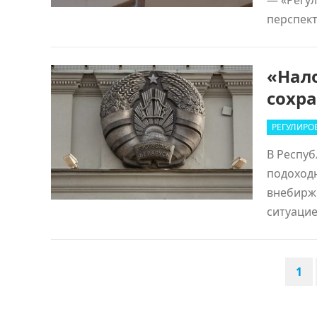
— «Регул
перспект
«Нал
сохра
РЕГУЛИРО
В Респуб
подоход
внебирж
ситуаци
ПАГИНАЦИЯ
1
ЗАПИСЕЙ