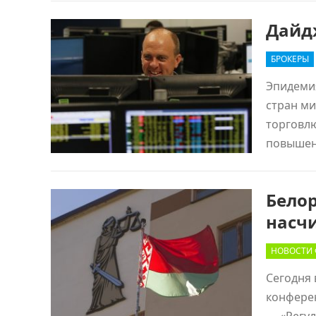
Дайд
БРОКЕРЫ
Эпидемия
стран ми
торговлю
повышен
Бело
насчи
НОВОСТИ 
Сегодня 
конфере