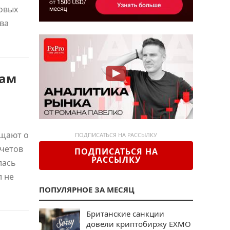
овых
ва
там
бщают о
ПОДПИСАТЬСЯ НА РАССЫЛКУ
счетов
ПОДПИСАТЬСЯ НА
РАССЫЛКУ
лась
л не
ПОПУЛЯРНОЕ ЗА МЕСЯЦ
Британские санкции
довели криптобиржу EXMO