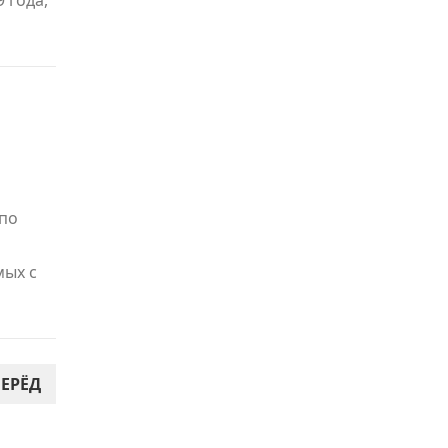
 года,
 по
мых с
ЕРЁД