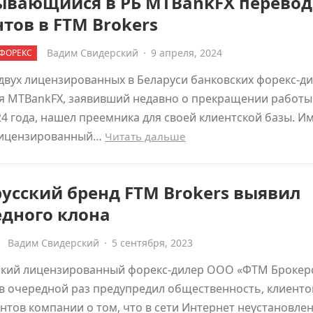
ывающийся в РБ MTBankFX перевод
тов в FTM Brokers
Вадим Свидерский
·
9 апреля, 2024
ФОРЕКС
двух лицензированных в Беларуси банковских форекс-ди
я MTBankFX, заявивший недавно о прекращении работы 
4 года, нашел преемника для своей клиентской базы. Им
лицензированный…
Читать дальше
усский бренд FTM Brokers выявил
едного клона
Вадим Свидерский
·
5 сентября, 2023
ский лицензированный форекс-дилер ООО «ФТМ Брокерс
 в очередной раз предупредил общественность, клиенто
нтов компании о том, что в сети Интернет неустановле