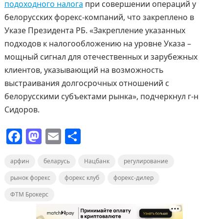
подоходного налога
при совершении операций у
белорусских форекс-компаний, что закреплено в
Указе Президента РБ. «Закрепление указанных
подходов к налогообложению на уровне Указа –
мощный сигнал для отечественных и зарубежных
клиентов, указывающий на возможность
выстраивания долгосрочных отношений с
белорусскими субъектами рынка», подчеркнул г-н
Сидоров.
F
M
E
О
a
a
m
т
арфин
c
st
беларусь
ai
п
Нацбанк
регулирование
e
o
l
р
рынок форекс
форекс клуб
форекс-дилер
b
d
а
ФТМ Брокерс
o
o
в