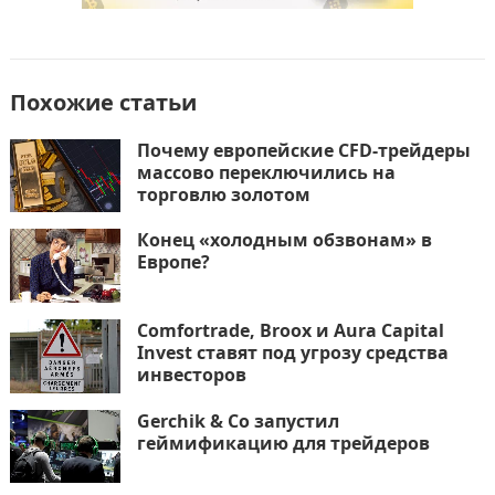
o
n
и
k
т
ь
Похожие статьи
Почему европейские CFD-трейдеры
массово переключились на
торговлю золотом
Конец «холодным обзвонам» в
Европе?
Comfortrade, Broox и Aura Capital
Invest ставят под угрозу средства
инвесторов
Gerchik & Co запустил
геймификацию для трейдеров