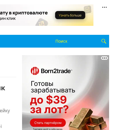
ик
ейку
i