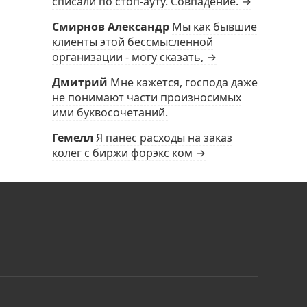
списали по стоп-ауту. Совпадение. →
Смирнов Александр
Мы как бывшие
клиенты этой бессмысленной
организации - могу сказать, →
Дмитрий
Мне кажется, господа даже
не понимают части произносимых
ими буквосочетаний.
Гемелл
Я панес расходы на заказ
колег с биржи форэкс ком →