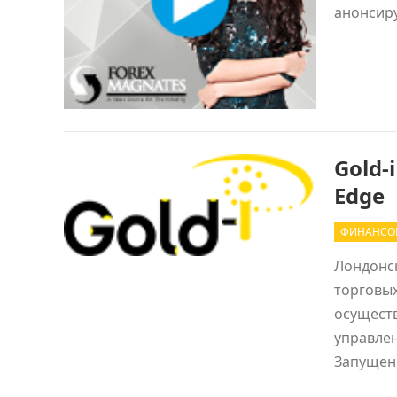
анонсиру
Gold-
Edge
ФИНАНСО
Лондонск
торговых
осущест
управлен
Запуще