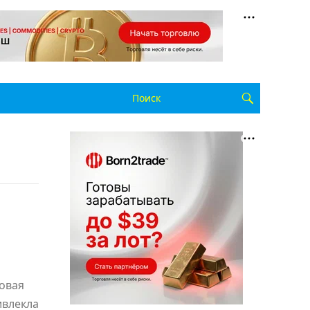
говая
ивлекла