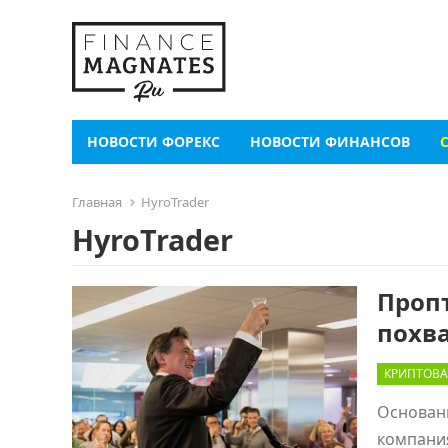
НОВОСТИ ФОРЕКС
НОВОСТИ ФИНАНСОВ
Главная
HyroTrader
HyroTrader
Проп
похв
КРИПТОВА
Основанн
компания