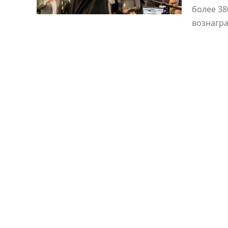
более 38
вознагр