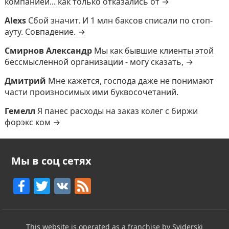
компанией... как только отказались от →
Alexs
Сбой значит. И 1 млн баксов списали по стоп-
ауту. Совпадение. →
Смирнов Александр
Мы как бывшие клиенты этой
бессмысленной организации - могу сказать, →
Дмитрий
Мне кажется, господа даже не понимают
части произносимых ими буквосочетаний.
Гемелл
Я панес расходы на заказ колег с биржи
форэкс ком →
Мы в соц сетях
F
T
V
F
a
w
K
e
c
itt
e
This website is operated as a franchise by Sviderski