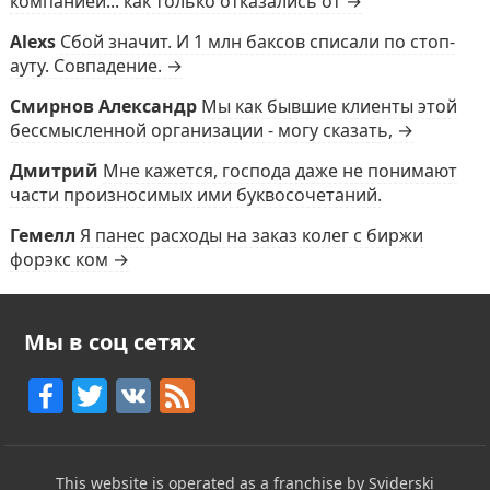
компанией... как только отказались от →
Alexs
Сбой значит. И 1 млн баксов списали по стоп-
ауту. Совпадение. →
Смирнов Александр
Мы как бывшие клиенты этой
бессмысленной организации - могу сказать, →
Дмитрий
Мне кажется, господа даже не понимают
части произносимых ими буквосочетаний.
Гемелл
Я панес расходы на заказ колег с биржи
форэкс ком →
Мы в соц сетях
F
T
V
F
a
w
K
e
c
itt
e
This website is operated as a franchise by Sviderski