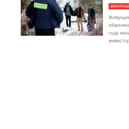
БИНАРНЫ
Живущие
обвиняют
года не
инвесто