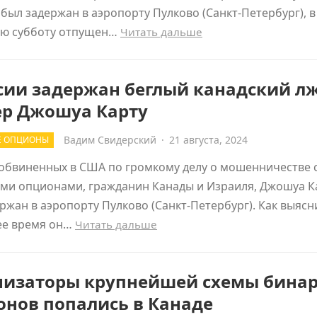
был задержан в аэропорту Пулково (Санкт-Петербург), в
ю субботу отпущен…
Читать дальше
сии задержан беглый канадский лж
ер Джошуа Карту
Вадим Свидерский
·
21 августа, 2024
Е ОПЦИОНЫ
обвиненных в США по громкому делу о мошенничестве 
ми опционами, гражданин Канады и Израиля, Джошуа Ка
ржан в аэропорту Пулково (Санкт-Петербург). Как выясн
ее время он…
Читать дальше
низаторы крупнейшей схемы бина
онов попались в Канаде