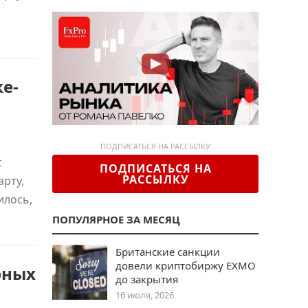
е-
ПОДПИСАТЬСЯ НА РАССЫЛКУ
с
ПОДПИСАТЬСЯ НА
РАССЫЛКУ
рту,
илось,
ПОПУЛЯРНОЕ ЗА МЕСЯЦ
Британские санкции
довели криптобиржу EXMO
рных
до закрытия
16 июля, 2026