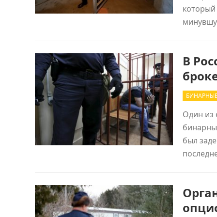
который 
минувшу
В Рос
брок
БИНАРНЫ
Один из 
бинарны
был заде
последн
Орга
опци