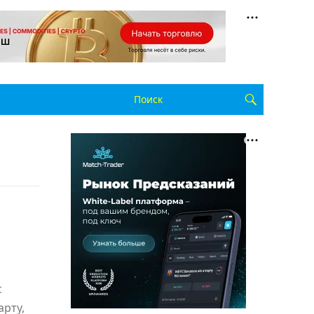
с
рту,