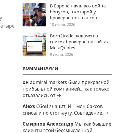
В Европе началась война
бонусов, в которой у
у
брокеров нет шансов
10 июля, 2026
четыре
Born2trade включен в
список брокеров на сайтах
MetaQuotes
9 июля, 2026
КОММЕНТАРИИ
он
admiral markets были прекрасной
прибыльной компанией... как только
отказались от →
Alexs
Сбой значит. И 1 млн баксов
списали по стоп-ауту. Совпадение. →
Смирнов Александр
Мы как бывшие
клиенты этой бессмысленной