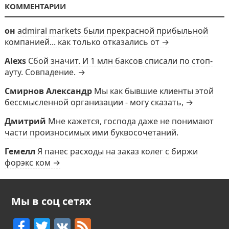
КОММЕНТАРИИ
он
admiral markets были прекрасной прибыльной
компанией... как только отказались от →
Alexs
Сбой значит. И 1 млн баксов списали по стоп-
ауту. Совпадение. →
Смирнов Александр
Мы как бывшие клиенты этой
бессмысленной организации - могу сказать, →
Дмитрий
Мне кажется, господа даже не понимают
части произносимых ими буквосочетаний.
Гемелл
Я панес расходы на заказ колег с биржи
форэкс ком →
Мы в соц сетях
F
T
V
F