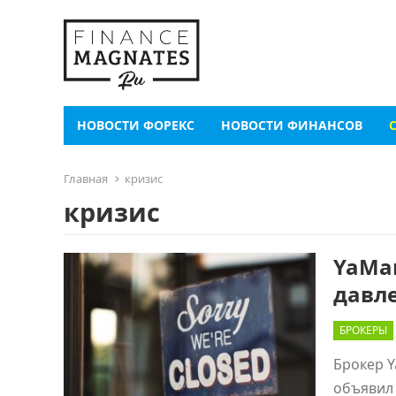
НОВОСТИ ФОРЕКС
НОВОСТИ ФИНАНСОВ
Главная
кризис
кризис
YaMar
давл
БРОКЕРЫ
Брокер Y
объявил 