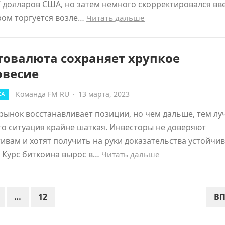
7 долларов США, но затем немного скорректировался вве
ром торгуется возле…
Читать дальше
товалюта сохраняет хрупкое
овесие
Команда FM RU
·
13 марта, 2023
КА
рынок восстанавливает позиции, но чем дальше, тем л
то ситуация крайне шаткая. Инвесторы не доверяют
ивам и хотят получить на руки доказательства устойчи
 Курс биткоина вырос в…
Читать дальше
…
12
ВП