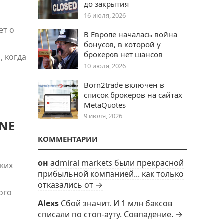
до закрытия
16 июля, 2026
ет о
В Европе началась война
бонусов, в которой у
брокеров нет шансов
, когда
10 июля, 2026
Born2trade включен в
список брокеров на сайтах
MetaQuotes
9 июля, 2026
INE
КОММЕНТАРИИ
он
admiral markets были прекрасной
ских
прибыльной компанией... как только
отказались от →
ого
Alexs
Сбой значит. И 1 млн баксов
списали по стоп-ауту. Совпадение. →