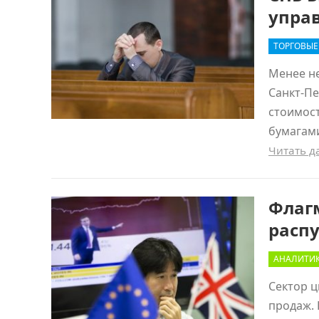
упра
ТОРГОВЫ
Менее не
Санкт-Пе
стоимост
бумагами
Читать 
Флаг
расп
АНАЛИТИ
Сектор ц
продаж. 