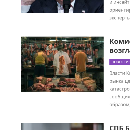
и инсайт
ориентир
эксперты
Коми
возг
НОВОСТИ
Власти К
рынка це
катастро
сообщило
образом
СПБ 