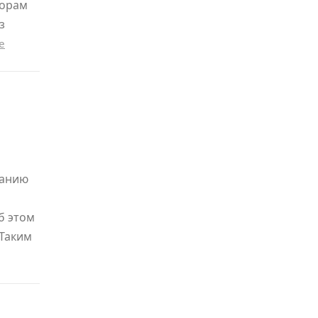
торам
з
е
ванию
б этом
 Таким