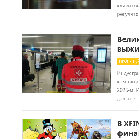
клиентов
регулят
Велик
выжив
ПРОП-ТРЕ
Индустри
компаний
2025-м. 
дальше
В XFI
фина