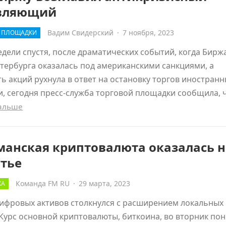
вляющий
Вадим Свидерский
·
7 ноября, 2023
Е ПЛОЩАДКИ
дели спустя, после драматических событий, когда Бирж
тербурга оказалась под американскими санкциями, а
ь акций рухнула в ответ на остановку торгов иностран
, сегодня пресс-служба торговой площадки сообщила, 
дальше
манская криптовалюта оказалась н
утье
Команда FM RU
·
29 марта, 2023
КА
ифровых активов столкнулся с расширением локальных
Курс основной криптовалюты, биткоина, во вторник по