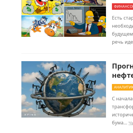
ФИНАНСО
Есть ста
необход
будущему
речь ид
Прогн
нефте
АНАЛИТИ
С начала
трансфор
историче
бума…
Ч