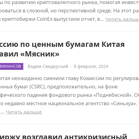
ы по развитию криптовалютного рынка, помогая инвес
оваться в сложной, но перспективной среде. На этот ра
 криптобиржи СoinEx выпустили отчет, в…
Читать дальш
ссию по ценным бумагам Китая
лавил «Мясник»
Вадим Свидерский
·
8 февраля, 2024
 ФИНАНСОВ
итая неожиданно сменили главу Комиссии по регулиро
нных бумаг (CSRC), предположительно, на фоне
фического падения фондового рынка «Поднебесной». О
 недавно местное национальное агентство «Синьхуа».
,…
Читать дальше
Биржу возглавил антикризисный