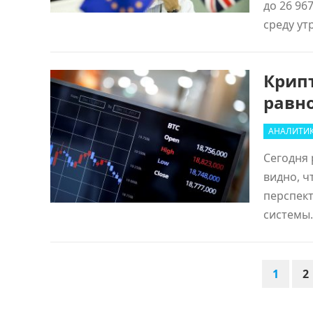
до 26 96
среду ут
Крип
равн
АНАЛИТИ
Сегодня 
видно, ч
перспект
системы.
ПАГИНАЦИЯ
1
2
ЗАПИСЕЙ