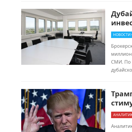
Дуба
инвес
НОВОСТИ 
Брокерск
миллион
СМИ. По 
дубайско
Трамп
стим
АНАЛИТИ
Аналитик