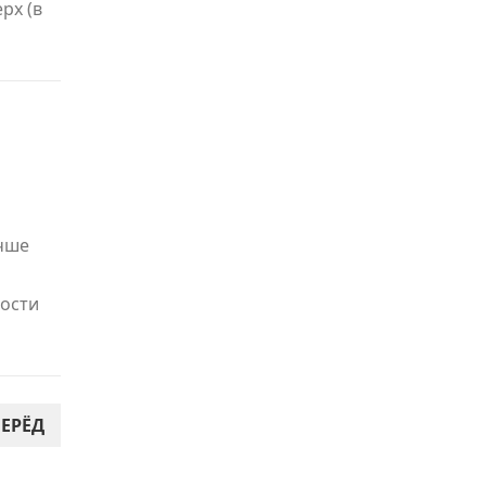
рх (в
учше
вости
ЕРЁД