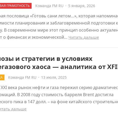
Команда FM RU
·
5 января, 2026
ВАЯ ГРАМОТНОСТЬ
рая пословица «Готовь сани летом…», которая напомина
имости планирования и заблаговременной подготовки к
. В современном мире этот принцип особенно актуален
ет о финансах и экономической…
Читать дальше
озы и стратегии в условиях
газового хаоса — аналитика от XF
Команда FM RU
·
13 июля, 2025
КА
 XXI века рынок нефти и газа пережил серию драматиче
маций. В 2008 году стоимость барреля Brent достигла
ского пика в 147 долл. – на фоне китайского строительн
итать дальше