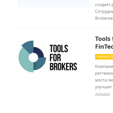
создает 
Сотрудн
Brokere
Tools
FinTe
ФИНАНСО
Компания
регтехно
моста ли
улучшит
дальше