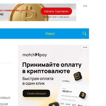
ржевых
орая