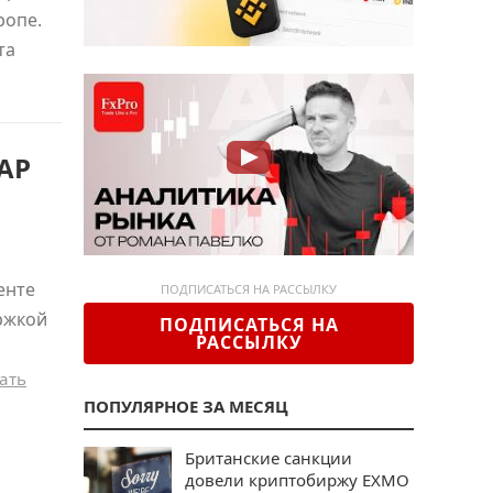
ропе.
та
MAP
енте
ПОДПИСАТЬСЯ НА РАССЫЛКУ
ржкой
ПОДПИСАТЬСЯ НА
РАССЫЛКУ
ать
ПОПУЛЯРНОЕ ЗА МЕСЯЦ
Британские санкции
довели криптобиржу EXMO