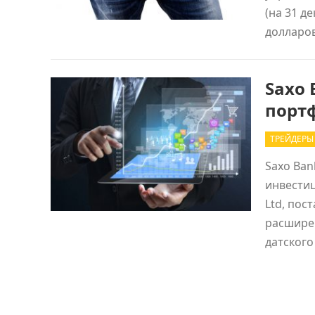
(на 31 д
доллар
Saxo 
порт
ТРЕЙДЕРЫ
Saxo Ban
инвестиц
Ltd, пос
расширен
датског