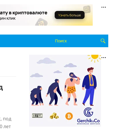
д
, под
0 лет